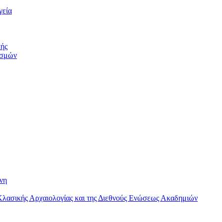
γεία
κής
εσμών
νη
 Κλασικής Αρχαιολογίας και της Διεθνούς Ενώσεως Ακαδημιών