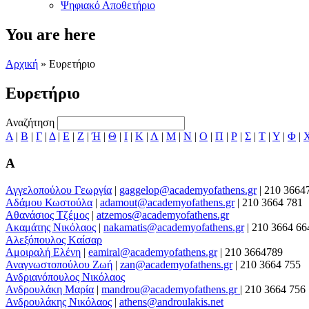
Ψηφιακό Αποθετήριο
You are here
Αρχική
» Ευρετήριο
Ευρετήριο
Αναζήτηση
Α
|
Β
|
Γ
|
Δ
|
Ε
|
Ζ
|
Ή
|
Θ
|
Ι
|
Κ
|
Λ
|
Μ
|
Ν
|
Ο
|
Π
|
Ρ
|
Σ
|
Τ
|
Υ
|
Φ
|
Α
Αγγελοπούλου Γεωργία
|
gaggelop@academyofathens.gr
|
210 3664
Αδάμου Κωστούλα
|
adamout@academyofathens.gr
|
210 3664 781
Αθανάσιος Τζέμος
|
atzemos@academyofathens.gr
Ακαμάτης Νικόλαος
|
nakamatis@academyofathens.gr
|
210 3664 66
Αλεξόπουλος Kαίσαρ
Αμοιραλή Ελένη
|
eamiral@academyofathens.gr
|
210 3664789
Αναγνωστοπούλου Zωή
|
zan@academyofathens.gr
|
210 3664 755
Ανδριανόπουλος Νικόλαος
Ανδρουλάκη Μαρία
|
mandrou@academyofathens.gr
|
210 3664 756
Ανδρουλάκης Νικόλαος
|
athens@androulakis.net