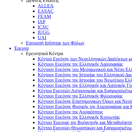
Διεθνείς Ενώσεις
ALLEA
EASAC
FEAM
IAP
ICSU
IUGG
UAI
Επιτροπή Ισότητας των Φύλων
Έρευνα
Ερευνητικά Κέντρα
Κέντρο Ερεύνης των Νεοελληνικών Διαλέκτων κα
Κέντρον Ερεύνης της Ελληνικής Λαογραφίας
Κέντρον Ερεύνης του Μεσαιωνικού και Νέου Ελ
Κέντρον Ερεύνης της Ιστορίας του Ελληνικού Δικ
Κέντρον Ερεύνης της Ιστορίας του Νεωτέρου Ελ
Κέντρον Ερεύνης της Ελληνικής και Λατινικής Γ
Κέντρο Ερευνών Αστρονομίας και Εφηρμοσμέν
Κέντρον Ερεύνης της Ελληνικής Φιλοσοφίας
Κέντρον Ερεύνης Επιστημονικών Όρων και Νεο
Κέντρον Ερεύνης Φυσικής της Ατμοσφαίρας και 
Κέντρον Ερεύνης της Αρχαιότητος
Κέντρον Ερεύνης της Ελληνικής Κοινωνίας
Κέντρο Έρευνας της Βυζαντινής και Μεταβυζαντι
Κέντρο Ερευνών Θεωρητικών και Εφηρμοσμένω