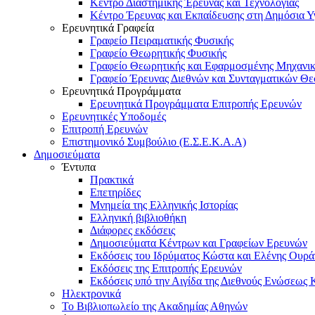
Κέντρο Διαστημικής Έρευνας και Τεχνολογίας
Κέντρο Έρευνας και Εκπαίδευσης στη Δημόσια Υ
Ερευνητικά Γραφεία
Γραφείο Πειραματικής Φυσικής
Γραφείο Θεωρητικής Φυσικής
Γραφείο Θεωρητικής και Εφαρμοσμένης Μηχανι
Γραφείο Έρευνας Διεθνών και Συνταγματικών Θ
Ερευνητικά Προγράμματα
Ερευνητικά Προγράμματα Επιτροπής Ερευνών
Ερευνητικές Υποδομές
Επιτροπή Ερευνών
Επιστημονικό Συμβούλιο (Ε.Σ.Ε.Κ.Α.Α)
Δημοσιεύματα
Έντυπα
Πρακτικά
Επετηρίδες
Μνημεία της Ελληνικής Ιστορίας
Ελληνική βιβλιοθήκη
Διάφορες εκδόσεις
Δημοσιεύματα Κέντρων και Γραφείων Ερευνών
Εκδόσεις του Ιδρύματος Κώστα και Ελένης Ουρά
Εκδόσεις της Επιτροπής Ερευνών
Εκδόσεις υπό την Αιγίδα της Διεθνούς Ενώσεως
Ηλεκτρονικά
Το Βιβλιοπωλείο της Ακαδημίας Αθηνών