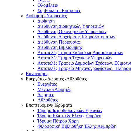
Ολομέλεια
Συμβούλια - Επιτροπές
Διοίκηση - Υπηρεσίες
Διοίκηση
Διεύθυνση Διοικητικών Υπηρεσιών
Διεύθυνση Οικονομικών Υπηρεσιών
Διεύθυνση Διαχείρισης Κληροδοτημάτων
Διεύθυνση Περιουσίας
Διεύθυνση Βιβλιοθήκης
Αυτοτελές Τμήμα Εκδόσεως Δημοσιευμάτων
Αυτοτελές Τμήμα Τεχνικών Υπηρεσιών
Αυτοτελές Γραφείο Δημοσίων Σχέσεων, Εθιμοτυ
Αυτοτελές Γραφείο Μηχανογραφήσεως - Πληροφ
Κανονισμός
Ευεργέτες- Δωρητές -Αθλοθέτες
Ευεργέτες
Μεγάλοι Δωρητές
Δωρητές
Αθλοθέτες
Εποπτευόμενα Ιδρύματα
Ίδρυμα Ιατροβιολογικών Ερευνών
Ίδρυμα Κώστα & Ελένης Ουράνη
Ίδρυμα Πέτρου Χάρη
Φιλοσοφική Βιβλιοθήκη Έλλης Λαμπρίδη