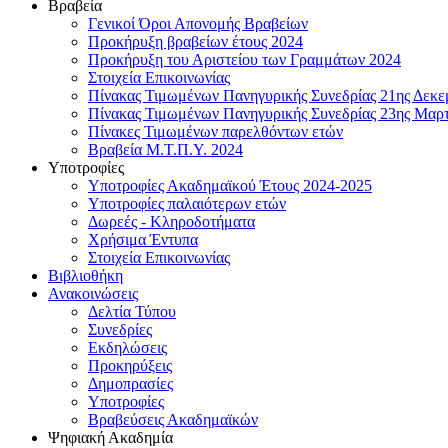
Βραβεία
Γενικοί Όροι Απονομής Βραβείων
Προκήρυξη βραβείων έτους 2024
Προκήρυξη του Αριστείου των Γραμμάτων 2024
Στοιχεία Επικοινωνίας
Πίνακας Τιμωμένων Πανηγυρικής Συνεδρίας 21ης Δεκε
Πίνακας Τιμωμένων Πανηγυρικής Συνεδρίας 23ης Μαρτ
Πίνακες Τιμωμένων παρελθόντων ετών
Βραβεία Μ.Τ.Π.Υ. 2024
Υποτροφίες
Υποτροφίες Ακαδημαϊκού Έτους 2024-2025
Υποτροφίες παλαιότερων ετών
Δωρεές - Κληροδοτήματα
Χρήσιμα Έντυπα
Στοιχεία Επικοινωνίας
Βιβλιοθήκη
Ανακοινώσεις
Δελτία Τύπου
Συνεδρίες
Εκδηλώσεις
Προκηρύξεις
Δημοπρασίες
Υποτροφίες
Βραβεύσεις Ακαδημαϊκών
Ψηφιακή Ακαδημία