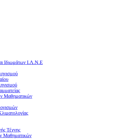
ι Ιδιωμάτων Ι.Λ.Ν.Ε
ληνισμού
αίου
ληνισμού
ραμματείας
ων Μαθηματικών
λογισμών
Κλιματολογίας
νής Τέχνης
ν Μαθηματικών