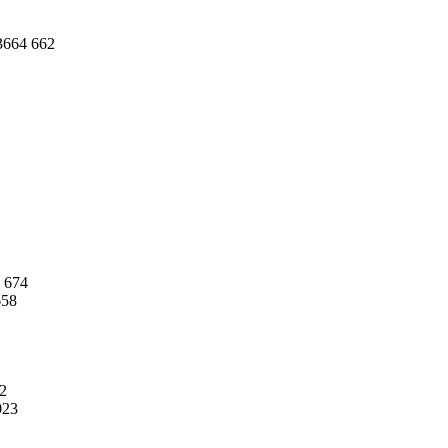
3664 662
 674
658
2
023