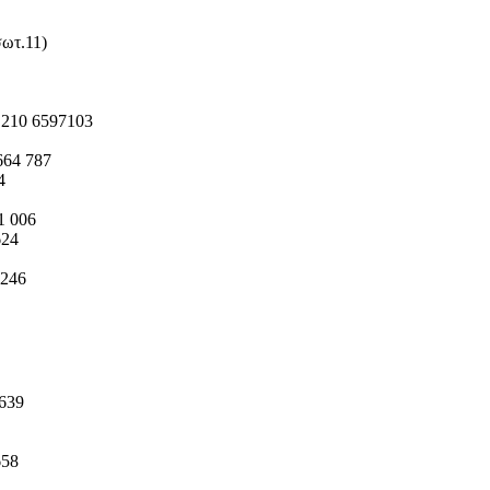
σωτ.11)
|
210 6597103
664 787
4
1 006
624
 246
639
658