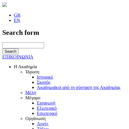
GR
EN
Search form
ΕΠΙΚΟΙΝΩΝΙΑ
Η Ακαδημία
Ίδρυση
Ιστορικό
Σκοπός
Ακαδημαϊκοί από τη σύσταση της Ακαδημίας
Μέλη
Μέγαρο
Εισαγωγή
Εξωτερικό
Εσωτερικό
Οργάνωση
Αρχές
Τάξεις