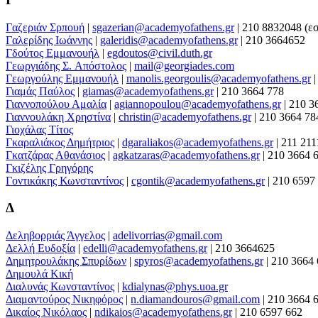
Γαζεριάν Σρπουή
|
sgazerian@academyofathens.gr
|
210 8832048 (ε
Γαλερίδης Ιωάννης
|
galeridis@academyofathens.gr
|
210 3664652
Γδούτος Εμμανουήλ
|
egdoutos@civil.duth.gr
Γεωργιάδης Σ. Aπόστολος
|
mail@georgiades.com
Γεωργούλης Εμμανουήλ
|
manolis.georgoulis@academyofathens.gr
Γιαμάς Παύλος
|
giamas@academyofathens.gr
|
210 3664 778
Γιαννοπούλου Αμαλία
|
agiannopoulou@academyofathens.gr
|
210 3
Γιαννουλάκη Χρηστίνα
|
christin@academyofathens.gr
|
210 3664 78
Γιοχάλας Τίτος
Γκαραλιάκος Δημήτριος
|
dgaraliakos@academyofathens.gr
|
211 211
Γκατζάρας Αθανάσιος
|
agkatzaras@academyofathens.gr
|
210 3664 
Γκιζέλης Γρηγόρης
Γοντικάκης Κωνσταντίνος
|
cgontik@academyofathens.gr
|
210 6597
Δ
Δεληβορριάς Άγγελος
|
adelivorrias@gmail.com
Δελλή Ευδοξία
|
edelli@academyofathens.gr
|
210 3664625
Δημητρουλάκης Σπυρίδων
|
spyros@academyofathens.gr
|
210 3664 
Δημουλά Κική
Διαλυνάς Κωνσταντίνος
|
kdialynas@phys.uoa.gr
Διαμαντούρος Νικηφόρος
|
n.diamandouros@gmail.com
|
210 3664 
Δικαίος Νικόλαος
|
ndikaios@academyofathens.gr
|
210 6597 662