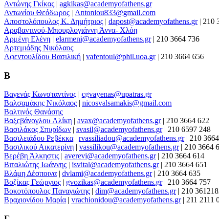
Αντώνης Γκίκας
|
agkikas@academyofathens.gr
Αντωνίου Θεόδωρος
|
Antoniou833@gmail.com
Αποστολόπουλος Κ. Δημήτριος
|
dapost@academyofathens.gr
|
210 
Αραβαντινού-Μπουρλογιάννη Άννα- Χλόη
Αρμένη Ελένη
|
elarmeni@academyofathens.gr
|
210 3664 736
Αρτεμιάδης Nικόλαος
Αφεντουλίδου Βασιλική
|
vafentoul@phil.uoa.gr
|
210 3664 656
Β
Βαγενάς Κωνσταντίνος
|
cgvayenas@upatras.gr
Βαλσαμάκης Νικόλαος
|
nicosvalsamakis@gmail.com
Βαλτινός Θανάσης
Βαξεβάνογλου Aλίκη
|
avax@academyofathens.gr
|
210 3664 622
Βασιλάκος Σπυρίδων
|
svasil@academyofathens.gr
|
210 6597 248
Βασιλειάδου Ρεβέκκα
|
rvassiliadou@academyofathens.gr
|
210 3664
Βασιλικού Αικατερίνη
|
vassilikou@academyofathens.gr
|
210 3664 
Βερέβη Άλκηστις
|
averevi@academyofathens.gr
|
210 3664 614
Βιταλιώτης Ιωάννης
|
isvital@academyofathens.gr
|
210 3664 651
Βλάμη Δέσποινα
|
dvlami@academyofathens.gr
|
210 3664 635
Βοζίκας Γεώργιος
|
gvozikas@academyofathens.gr
|
210 3664 757
Βοκοτόπουλος Παναγιώτης
|
dim@academyofathens.gr
|
210 361218
Βραχιονίδου Μαρία
|
vrachionidou@academyofathens.gr
|
211 2111 
Γ