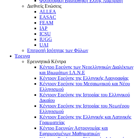
Φιλοσοφική Βιβλιοθήκη Έλλης Λαμπρίδη
Διεθνείς Ενώσεις
ALLEA
EASAC
FEAM
IAP
ICSU
IUGG
UAI
Επιτροπή Ισότητας των Φύλων
Έρευνα
Ερευνητικά Κέντρα
Κέντρο Ερεύνης των Νεοελληνικών Διαλέκτων
και Ιδιωμάτων Ι.Λ.Ν.Ε
Κέντρον Ερεύνης της Ελληνικής Λαογραφίας
Κέντρον Ερεύνης του Μεσαιωνικού και Νέου
Ελληνισμού
Κέντρον Ερεύνης της Ιστορίας του Ελληνικού
Δικαίου
Κέντρον Ερεύνης της Ιστορίας του Νεωτέρου
Ελληνισμού
Κέντρον Ερεύνης της Ελληνικής και Λατινικής
Γραμματείας
Κέντρο Ερευνών Αστρονομίας και
Εφηρμοσμένων Μαθηματικών