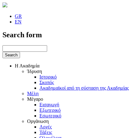
GR
EN
Search form
Η Ακαδημία
Ίδρυση
Ιστορικό
Σκοπός
Ακαδημαϊκοί από τη σύσταση της Ακαδημίας
Μέλη
Μέγαρο
Εισαγωγή
Εξωτερικό
Εσωτερικό
Οργάνωση
Αρχές
Τάξεις
Ολομέλεια