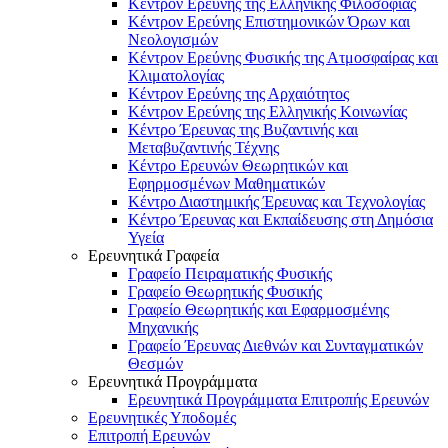
Κέντρον Ερεύνης της Ελληνικής Φιλοσοφίας
Κέντρον Ερεύνης Επιστημονικών Όρων και
Νεολογισμών
Κέντρον Ερεύνης Φυσικής της Ατμοσφαίρας και
Κλιματολογίας
Κέντρον Ερεύνης της Αρχαιότητος
Κέντρον Ερεύνης της Ελληνικής Κοινωνίας
Κέντρο Έρευνας της Βυζαντινής και
Μεταβυζαντινής Τέχνης
Κέντρο Ερευνών Θεωρητικών και
Εφηρμοσμένων Μαθηματικών
Κέντρο Διαστημικής Έρευνας και Τεχνολογίας
Κέντρο Έρευνας και Εκπαίδευσης στη Δημόσια
Υγεία
Ερευνητικά Γραφεία
Γραφείο Πειραματικής Φυσικής
Γραφείο Θεωρητικής Φυσικής
Γραφείο Θεωρητικής και Εφαρμοσμένης
Μηχανικής
Γραφείο Έρευνας Διεθνών και Συνταγματικών
Θεσμών
Ερευνητικά Προγράμματα
Ερευνητικά Προγράμματα Επιτροπής Ερευνών
Ερευνητικές Υποδομές
Επιτροπή Ερευνών