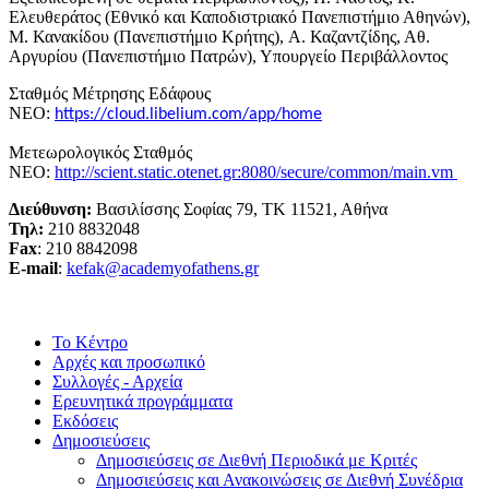
Ελευθεράτος (Εθνικό και Καποδιστριακό Πανεπιστήμιο Αθηνών),
Μ. Κανακίδου (Πανεπιστήμιο Κρήτης), A. Καζαντζίδης, Αθ.
Αργυρίου (Πανεπιστήμιο Πατρών), Υπουργείο Περιβάλλοντος
Σταθμός Μέτρησης Εδάφους
ΝΕΟ:
https://cloud.libelium.com/app/home
Μετεωρολογικός Σταθμός
ΝΕΟ:
http://scient.static.otenet.gr:8080/secure/common/main.vm
Διεύθυνση:
Βασιλίσσης Σοφίας 79, ΤΚ 11521, Αθήνα
Τηλ:
210 8832048
Fax
: 210 8842098
E-mail
:
kefak@academyofathens.gr
Το Κέντρο
Αρχές και προσωπικό
Συλλογές - Αρχεία
Ερευνητικά προγράμματα
Εκδόσεις
Δημοσιεύσεις
Δημοσιεύσεις σε Διεθνή Περιοδικά με Κριτές
Δημοσιεύσεις και Ανακοινώσεις σε Διεθνή Συνέδρια