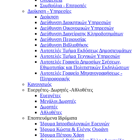
Συμβούλια - Επιτροπές
Διοίκηση - Υπηρεσίες
Διοίκηση
Διεύθυνση Διοικητικών Υπηρεσιών
Διεύθυνση Οικονομικών Υπηρεσιών
Διεύθυνση Διαχείρισης Κληροδοτημάτων
Διεύθυνση Περιουσίας
Διεύθυνση Βιβλιοθήκης
Αυτοτελές Τμήμα Εκδόσεως Δημοσιευμάτων
Αυτοτελές Τμήμα Τεχνικών Υπηρεσιών
Αυτοτελές Γραφείο Δημοσίων Σχέσεων,
Εθιμοτυπίας και Πολιτιστικών Εκδηλώσεων
Αυτοτελές Γραφείο Μηχανογραφήσεως -
Πληροφορικής
Κανονισμός
Ευεργέτες- Δωρητές -Αθλοθέτες
Ευεργέτες
Μεγάλοι Δωρητές
Δωρητές
Αθλοθέτες
Εποπτευόμενα Ιδρύματα
Ίδρυμα Ιατροβιολογικών Ερευνών
Ίδρυμα Κώστα & Ελένης Ουράνη
Ίδρυμα Πέτρου Χάρη