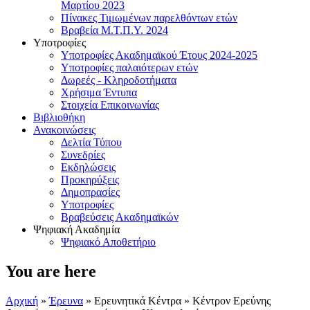
Μαρτίου 2023
Πίνακες Τιμωμένων παρελθόντων ετών
Βραβεία Μ.Τ.Π.Υ. 2024
Υποτροφίες
Υποτροφίες Ακαδημαϊκού Έτους 2024-2025
Υποτροφίες παλαιότερων ετών
Δωρεές - Κληροδοτήματα
Χρήσιμα Έντυπα
Στοιχεία Επικοινωνίας
Βιβλιοθήκη
Ανακοινώσεις
Δελτία Τύπου
Συνεδρίες
Εκδηλώσεις
Προκηρύξεις
Δημοπρασίες
Υποτροφίες
Βραβεύσεις Ακαδημαϊκών
Ψηφιακή Ακαδημία
Ψηφιακό Αποθετήριο
You are here
Αρχική
»
Έρευνα
»
Ερευνητικά Κέντρα
» Κέντρον Ερεύνης