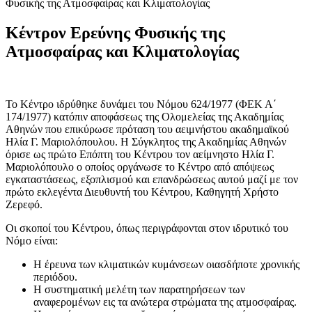
Φυσικής της Ατμοσφαίρας και Κλιματολογίας
Κέντρον Ερεύνης Φυσικής της
Ατμοσφαίρας και Κλιματολογίας
Το Κέντρο ιδρύθηκε δυνάμει του Νόμου 624/1977 (ΦΕΚ Α΄
174/1977) κατόπιν αποφάσεως της Ολομελείας της Ακαδημίας
Αθηνών που επικύρωσε πρόταση του αειμνήστου ακαδημαϊκού
Ηλία Γ. Μαριολόπουλου. Η Σύγκλητος της Ακαδημίας Αθηνών
όρισε ως πρώτο Επόπτη του Κέντρου τον αείμνηστο Ηλία Γ.
Μαριολόπουλο ο οποίος οργάνωσε το Κέντρο από απόψεως
εγκαταστάσεως, εξοπλισμού και επανδρώσεως αυτού μαζί με τον
πρώτο εκλεγέντα Διευθυντή του Κέντρου, Καθηγητή Χρήστο
Ζερεφό.
Οι σκοποί του Κέντρου, όπως περιγράφονται στον ιδρυτικό του
Νόμο είναι:
Η έρευνα των κλιματικών κυμάνσεων οιασδήποτε χρονικής
περιόδου.
H συστηματική μελέτη των παρατηρήσεων των
αναφερομένων εις τα ανώτερα στρώματα της ατμοσφαίρας.