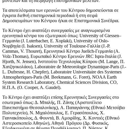
μοντέλων και τη διεξαγωγή επιστημονικών μελετών.
Τα αποτελέσματα των ερευνών του Κέντρου δημοσιεύονται σε
έγκριτα διεθνή επιστημονικά περιοδικά ή στη σειρά
Δημοσιευμάτων του Κέντρου ή/και σε Επιστημονικά Συνέδρια.
Το Κέντρο έχει αναπτύξει συνεργασίες με αναγνωρισμένα
ερευνητικά κέντρα του εξωτερικού όπως: University of Giessen–
Γερμανία (J. Luterbacher, E. Xoplaki), University of Oslo-
Νορβηγία (I. Isaksen), University of Toulouse-Γαλλία (J.-P.
Cammas, V. Thouret), Ερευνητικό Κέντρο Juelich-Γερμανία (A.
Volz-Thomas), Ευρωπαϊκό Κέντρο Ερευνών JRC Ispra-Ιταλία (J.
Hjorth, N. Jensen), Ινστιτούτο Τεχνολογίας Κύπρου (Μ. Lange, Π.
Χατζηνικολάου), Laboratoire de Meteorologie Dynamique-Paris (J.-
L. Dufresne, H. Chepfer), Laboratoire Universitaire des Systemes
Atmospheriques-Paris (M. Beekmann, G. Foret), NOAA Earth
System Research Laboratory, Chemical Sciences Division, CO,
Η.Π.Α. (O. Cooper, A. Gaudel).
Το Κέντρο έχει αναπτύξει επίσης Ερευνητικές Συνεργασίες στο
εσωτερικό όπως: Δ. Μπαλής, Π. Ζάνης (Αριστοτέλειο
Πανεπιστήμιο Θεσσαλονίκης), A. Παπαγιάννης (Εθνικό Μετσόβιο
Πολυτεχνείο), Ν. Μιχαλόπουλος, Ε. Γερασόπουλος, Χ.
Γιαννακόπουλος, Δ. Φουντά, Β. Αμοιρίδης, Χ. Κοντοές (Εθνικό
Αστεροσκοπείο Αθηνών), Αθηνά Πρόγιου (Δρ. Φυσικός,
Εξειδικευμένη σε θέματα Περιβάλλοντος), Π. Νάστος, Κ.