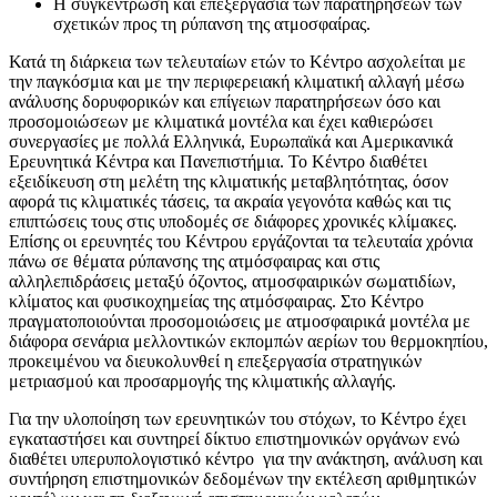
H συγκέντρωση και επεξεργασία των παρατηρήσεων των
σχετικών προς τη ρύπανση της ατμοσφαίρας.
Κατά τη διάρκεια των τελευταίων ετών το Κέντρο ασχολείται με
την παγκόσμια και με την περιφερειακή κλιματική αλλαγή μέσω
ανάλυσης δορυφορικών και επίγειων παρατηρήσεων όσο και
προσομοιώσεων με κλιματικά μοντέλα και έχει καθιερώσει
συνεργασίες με πολλά Ελληνικά, Ευρωπαϊκά και Αμερικανικά
Ερευνητικά Κέντρα και Πανεπιστήμια. Το Κέντρο διαθέτει
εξειδίκευση στη μελέτη της κλιματικής μεταβλητότητας, όσον
αφορά τις κλιματικές τάσεις, τα ακραία γεγονότα καθώς και τις
επιπτώσεις τους στις υποδομές σε διάφορες χρονικές κλίμακες.
Επίσης οι ερευνητές του Κέντρου εργάζονται τα τελευταία χρόνια
πάνω σε θέματα ρύπανσης της ατμόσφαιρας και στις
αλληλεπιδράσεις μεταξύ όζοντος, ατμοσφαιρικών σωματιδίων,
κλίματος και φυσικοχημείας της ατμόσφαιρας. Στο Κέντρο
πραγματοποιούνται προσομοιώσεις με ατμοσφαιρικά μοντέλα με
διάφορα σενάρια μελλοντικών εκπομπών αερίων του θερμοκηπίου,
προκειμένου να διευκολυνθεί η επεξεργασία στρατηγικών
μετριασμού και προσαρμογής της κλιματικής αλλαγής.
Για την υλοποίηση των ερευνητικών του στόχων, το Κέντρο έχει
εγκαταστήσει και συντηρεί δίκτυο επιστημονικών οργάνων ενώ
διαθέτει υπερυπολογιστικό κέντρο για την ανάκτηση, ανάλυση και
συντήρηση επιστημονικών δεδομένων την εκτέλεση αριθμητικών