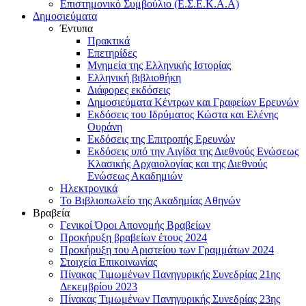
Επιστημονικό Συμβούλιο (Ε.Σ.Ε.Κ.Α.Α)
Δημοσιεύματα
Έντυπα
Πρακτικά
Επετηρίδες
Μνημεία της Ελληνικής Ιστορίας
Ελληνική βιβλιοθήκη
Διάφορες εκδόσεις
Δημοσιεύματα Κέντρων και Γραφείων Ερευνών
Εκδόσεις του Ιδρύματος Κώστα και Ελένης
Ουράνη
Εκδόσεις της Επιτροπής Ερευνών
Εκδόσεις υπό την Αιγίδα της Διεθνούς Ενώσεως
Κλασικής Αρχαιολογίας και της Διεθνούς
Ενώσεως Ακαδημιών
Ηλεκτρονικά
Το Βιβλιοπωλείο της Ακαδημίας Αθηνών
Βραβεία
Γενικοί Όροι Απονομής Βραβείων
Προκήρυξη βραβείων έτους 2024
Προκήρυξη του Αριστείου των Γραμμάτων 2024
Στοιχεία Επικοινωνίας
Πίνακας Τιμωμένων Πανηγυρικής Συνεδρίας 21ης
Δεκεμβρίου 2023
Πίνακας Τιμωμένων Πανηγυρικής Συνεδρίας 23ης