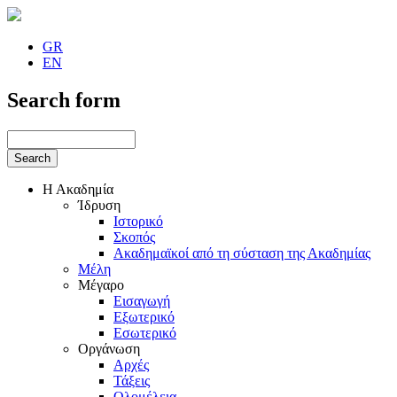
GR
EN
Search form
Η Ακαδημία
Ίδρυση
Ιστορικό
Σκοπός
Ακαδημαϊκοί από τη σύσταση της Ακαδημίας
Μέλη
Μέγαρο
Εισαγωγή
Εξωτερικό
Εσωτερικό
Οργάνωση
Αρχές
Τάξεις
Ολομέλεια