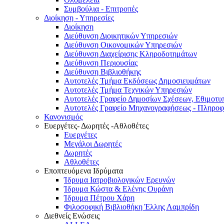
Συμβούλια - Επιτροπές
Διοίκηση - Υπηρεσίες
Διοίκηση
Διεύθυνση Διοικητικών Υπηρεσιών
Διεύθυνση Οικονομικών Υπηρεσιών
Διεύθυνση Διαχείρισης Κληροδοτημάτων
Διεύθυνση Περιουσίας
Διεύθυνση Βιβλιοθήκης
Αυτοτελές Τμήμα Εκδόσεως Δημοσιευμάτων
Αυτοτελές Τμήμα Τεχνικών Υπηρεσιών
Αυτοτελές Γραφείο Δημοσίων Σχέσεων, Εθιμοτυ
Αυτοτελές Γραφείο Μηχανογραφήσεως - Πληροφ
Κανονισμός
Ευεργέτες- Δωρητές -Αθλοθέτες
Ευεργέτες
Μεγάλοι Δωρητές
Δωρητές
Αθλοθέτες
Εποπτευόμενα Ιδρύματα
Ίδρυμα Ιατροβιολογικών Ερευνών
Ίδρυμα Κώστα & Ελένης Ουράνη
Ίδρυμα Πέτρου Χάρη
Φιλοσοφική Βιβλιοθήκη Έλλης Λαμπρίδη
Διεθνείς Ενώσεις