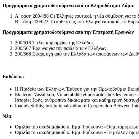
Προγράμματα χρηματοδοτούμενα από το Κληροδότημα Ζάρα:
Α' φάση 200/488 Οι Έλληνες ναυτικοί, η νέα σύμβαση για το
Β' φάση 200/622 Το καθεστώς του Έλληνα ναυτικού, το Ευρωπ
Προγράμματα χρηματοδοτούμενα από την Επιτροπή Ερευνών
200/618 Τίτλοι κυριαρχίας της Ελλάδος
200/567 Έρευνα για την παιδεία των Ελλήνων
200/566 Εφαρμογή από την Ελλάδα των αποφάσεων των Διε
Εκδόσεις
:
Η Παιδεία των Ελλήνων. Έκθεση για την Πρωτοβάθμια Εκπα
Ekaterini Vassilikou, Vulnerabilite et precarite chez les fem
Ιστορίες ζωής, ανθρώπινα δικαιώματα και καθημερινή δυστυχί
Ioannis Stribis, Institutionalization of Cooperation Between
Νέα
:
Ομιλία
του ακαδημαϊκού κ. Εμμ. Ρούκουνα «Οι μεταμορφώσει
Ομιλία
του ακαδημαϊκού κ. Εμμ. Ρούκουνα «Το μέλλον της α