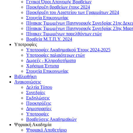
Γενικοί Όροι Απονομής Βραβείων
Προκήρυξη βραβείων έτους 2024
Προκήρυξη του Αριστείου των Γραμμάτων 2024
Στοιχεία Επικοινωνίας
Πίνακας Τιμωμένων Πανηγυρικής Συνεδρίας 21ης Δεκε
Πίνακας Τιμωμένων Πανηγυρικής Συνεδρίας 23ης Μαρτ
Πίνακες Τιμωμένων παρελθόντων ετών
Βραβεία Μ.Τ.Π.Υ. 2024
Υποτροφίες
Υποτροφίες Ακαδημαϊκού Έτους 2024-2025
Υποτροφίες παλαιότερων ετών
Δωρεές - Κληροδοτήματα
Χρήσιμα Έντυπα
Στοιχεία Επικοινωνίας
Βιβλιοθήκη
Ανακοινώσεις
Δελτία Τύπου
Συνεδρίες
Εκδηλώσεις
Προκηρύξεις
Δημοπρασίες
Υποτροφίες
Βραβεύσεις Ακαδημαϊκών
Ψηφιακή Ακαδημία
Ψηφιακό Αποθετήριο