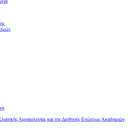
γεία
κής
εσμών
νη
 Κλασικής Αρχαιολογίας και της Διεθνούς Ενώσεως Ακαδημιών