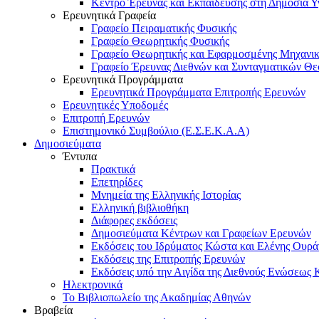
Κέντρο Έρευνας και Εκπαίδευσης στη Δημόσια Υ
Ερευνητικά Γραφεία
Γραφείο Πειραματικής Φυσικής
Γραφείο Θεωρητικής Φυσικής
Γραφείο Θεωρητικής και Εφαρμοσμένης Μηχανι
Γραφείο Έρευνας Διεθνών και Συνταγματικών Θ
Ερευνητικά Προγράμματα
Ερευνητικά Προγράμματα Επιτροπής Ερευνών
Ερευνητικές Υποδομές
Επιτροπή Ερευνών
Επιστημονικό Συμβούλιο (Ε.Σ.Ε.Κ.Α.Α)
Δημοσιεύματα
Έντυπα
Πρακτικά
Επετηρίδες
Μνημεία της Ελληνικής Ιστορίας
Ελληνική βιβλιοθήκη
Διάφορες εκδόσεις
Δημοσιεύματα Κέντρων και Γραφείων Ερευνών
Εκδόσεις του Ιδρύματος Κώστα και Ελένης Ουρά
Εκδόσεις της Επιτροπής Ερευνών
Εκδόσεις υπό την Αιγίδα της Διεθνούς Ενώσεως
Ηλεκτρονικά
Το Βιβλιοπωλείο της Ακαδημίας Αθηνών
Βραβεία