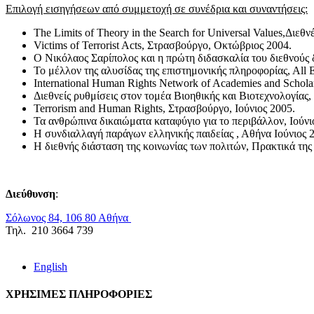
Επιλογή εισηγήσεων από συμμετοχή σε συνέδρια και συναντήσεις:
The Limits of Theory in the Search for Universal Values,Διεθ
Victims of Terrorist Acts, Στρασβούργο, Οκτώβριος 2004.
Ο Νικόλαος Σαρίπολος και η πρώτη διδασκαλία του διεθνούς
Το μέλλον της αλυσίδας της επιστημονικής πληροφορίας, Αl
International Human Rights Network of Academies and Scholar
Διεθνείς ρυθμίσεις στον τομέα Βιοηθικής και Βιοτεχνολογίας
Terrorism and Human Rights, Στρασβούργο, Ιούνιος 2005.
Τα ανθρώπινα δικαιώματα καταφύγιο για το περιβάλλον, Ιούνι
Η συνδιαλλαγή παράγων ελληνικής παιδείας , Αθήνα Ιούνιος 
Η διεθνής διάσταση της κοινωνίας των πολιτών, Πρακτικά τη
Διεύθυνση
:
Σόλωνος 84, 106 80 Αθήνα
Τηλ. 210 3664 739
English
ΧΡΗΣΙΜΕΣ ΠΛΗΡΟΦΟΡΙΕΣ