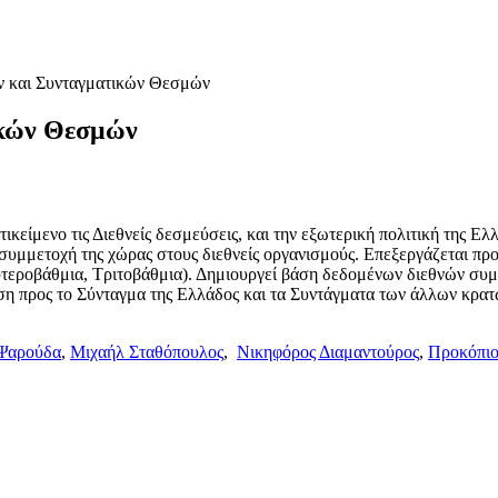
ν και Συνταγματικών Θεσμών
ικών Θεσμών
ικείμενο τις Διεθνείς δεσμεύσεις, και την εξωτερική πολιτική της 
η συμμετοχή της χώρας στους διεθνείς οργανισμούς. Επεξεργάζεται π
υτεροβάθμια, Τριτοβάθμια). Δημιουργεί βάση δεδομένων διεθνών συμ
ηση προς το Σύνταγμα της Ελλάδος και τα Συντάγματα των άλλων κρ
Ψαρούδα
,
Μιχαήλ Σταθόπουλος
,
Νικηφόρος Διαμαντούρος
,
Προκόπιο