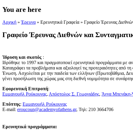
You are here
Αρχική
»
Έρευνα
»
Ερευνητικά Γραφεία
» Γραφείο Έρευνας Διεθνώ
Γραφείο Έρευνας Διεθνών και Συνταγματ
Ίδρυση και σκοπός
:
Ιδρύθηκε το 1997 και πραγματοποιεί ερευνητικά προγράμματα με αντ
Καταγράφει τα προβλήματα και αξιολογεί τις προτεραιότητες από τ
Ένωση. Ασχολείται με την παιδεία των ελλήνων (Πρωτοβάθμια, Δε
γένει προσήλωση της χώρας μας στη διεθνή νομιμότητα σε συνάρτ
Εφορευτική Επιτροπή
:
Εμμανουήλ Ρούκουνας
,
Απόστολος Σ. Γεωργιάδης
,
Άννα Μπενάκη-
Επόπτης
:
Εμμανουήλ Ρούκουνας
Ε-mail:
eroucoun@academyofathens.gr
, Τηλ: 210 3664706
Ερευνητικά προγράμματα
: