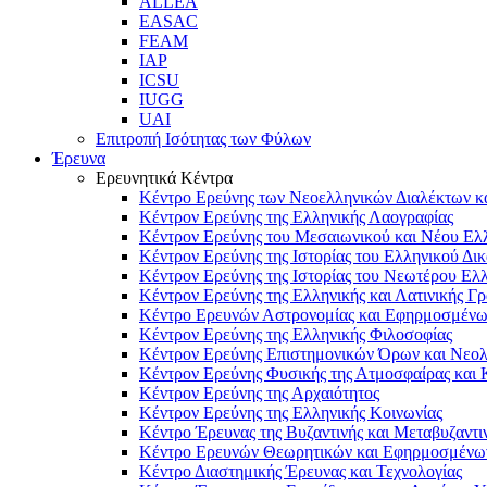
ALLEA
EASAC
FEAM
IAP
ICSU
IUGG
UAI
Επιτροπή Ισότητας των Φύλων
Έρευνα
Ερευνητικά Κέντρα
Κέντρο Ερεύνης των Νεοελληνικών Διαλέκτων κα
Κέντρον Ερεύνης της Ελληνικής Λαογραφίας
Κέντρον Ερεύνης του Μεσαιωνικού και Νέου Ελ
Κέντρον Ερεύνης της Ιστορίας του Ελληνικού Δικ
Κέντρον Ερεύνης της Ιστορίας του Νεωτέρου Ελ
Κέντρον Ερεύνης της Ελληνικής και Λατινικής Γ
Κέντρο Ερευνών Αστρονομίας και Εφηρμοσμέν
Κέντρον Ερεύνης της Ελληνικής Φιλοσοφίας
Κέντρον Ερεύνης Επιστημονικών Όρων και Νεο
Κέντρον Ερεύνης Φυσικής της Ατμοσφαίρας και 
Κέντρον Ερεύνης της Αρχαιότητος
Κέντρον Ερεύνης της Ελληνικής Κοινωνίας
Κέντρο Έρευνας της Βυζαντινής και Μεταβυζαντι
Κέντρο Ερευνών Θεωρητικών και Εφηρμοσμένω
Κέντρο Διαστημικής Έρευνας και Τεχνολογίας