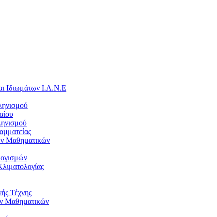
ι Ιδιωμάτων Ι.Λ.Ν.Ε
ληνισμού
αίου
ληνισμού
ραμματείας
ων Μαθηματικών
λογισμών
Κλιματολογίας
νής Τέχνης
ν Μαθηματικών