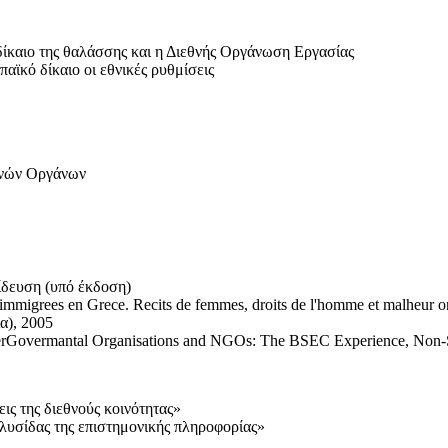
 δίκαιο της θαλάσσης και η Διεθνής Οργάνωση Εργασίας
αϊκό δίκαιο οι εθνικές ρυθμίσεις
θνών Οργάνων
ίδευση (υπό έκδοση)
mes immigrees en Grece. Recits de femmes, droits de l'homme et malheu
α), 2005
 InterGovermantal Organisations and NGOs: The BSEC Experience, Non-S
ς της διεθνούς κοινότητας»
λυσίδας της επιστημονικής πληροφορίας»