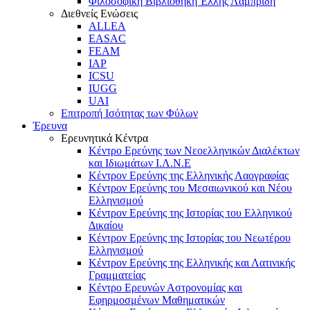
Φιλοσοφική Βιβλιοθήκη Έλλης Λαμπρίδη
Διεθνείς Ενώσεις
ALLEA
EASAC
FEAM
IAP
ICSU
IUGG
UAI
Επιτροπή Ισότητας των Φύλων
Έρευνα
Ερευνητικά Κέντρα
Κέντρο Ερεύνης των Νεοελληνικών Διαλέκτων
και Ιδιωμάτων Ι.Λ.Ν.Ε
Κέντρον Ερεύνης της Ελληνικής Λαογραφίας
Κέντρον Ερεύνης του Μεσαιωνικού και Νέου
Ελληνισμού
Κέντρον Ερεύνης της Ιστορίας του Ελληνικού
Δικαίου
Κέντρον Ερεύνης της Ιστορίας του Νεωτέρου
Ελληνισμού
Κέντρον Ερεύνης της Ελληνικής και Λατινικής
Γραμματείας
Κέντρο Ερευνών Αστρονομίας και
Εφηρμοσμένων Μαθηματικών