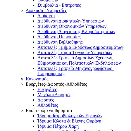
Συμβούλια - Επιτροπές
Διοίκηση - Υπηρεσίες
Διοίκηση
Διεύθυνση Διοικητικών Υπηρεσιών
Διεύθυνση Οικονομικών Υπηρεσιών
Διεύθυνση Διαχείρισης Κληροδοτημάτων
Διεύθυνση Περιουσίας
Διεύθυνση Βιβλιοθήκης
Αυτοτελές Τμήμα Εκδόσεως Δημοσιευμάτων
Αυτοτελές Τμήμα Τεχνικών Υπηρεσιών
Αυτοτελές Γραφείο Δημοσίων Σχέσεων,
Εθιμοτυπίας και Πολιτιστικών Εκδηλώσεων
Αυτοτελές Γραφείο Μηχανογραφήσεως -
Πληροφορικής
Κανονισμός
Ευεργέτες- Δωρητές -Αθλοθέτες
Ευεργέτες
Μεγάλοι Δωρητές
Δωρητές
Αθλοθέτες
Εποπτευόμενα Ιδρύματα
Ίδρυμα Ιατροβιολογικών Ερευνών
Ίδρυμα Κώστα & Ελένης Ουράνη
Ίδρυμα Πέτρου Χάρη