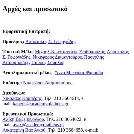
Αρχές και προσωπικό
Eφορευτική Eπιτροπή:
Πρόεδρος:
Απόστολος Σ. Γεωργιάδης
Τακτικά Μέλη
:
Μιχαήλ-Κωνσταντίνος Σταθόπουλος
,
Απόστολος
Σ. Γεωργιάδης
,
Νικηφόρος Διαμαντούρος
,
Πασχάλης
Κιτρομηλίδης
,
Παύλος Σούρλας
Αναπληρωματικό μέλος
:
Άννα Μπενάκη-Ψαρούδα
Eπόπτης:
Νικηφόρος Διαμαντούρος
Διευθύνων:
Νικόλαος Καμπέρης
, Τηλ. 210 3664614, e-
mail:
kaberis@academyofathens.gr
Eρευνητικό Προσωπικό:
Aλίκη Bαξεβάνογλου
, Τηλ. 210 3664622, e-
mail:
avax@academyofathens.gr
Αικατερίνη Βασιλικού
, Τηλ. 210 3664658, e-mail: