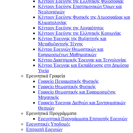
Κέντρον Ερεύνης της Ελληνικής Φιλοσοφίας
Κέντρον Ερεύνης Επιστημονικών Όρων και
Νεολογισμών
Κέντρον Ερεύνης Φυσικής της Ατμοσφαίρας και
Κλιματολογίας
Κέντρον Ερεύνης της Αρχαιότητος
Κέντρον Ερεύνης της Ελληνικής Κοινωνίας
Κέντρο Έρευνας της Βυζαντινής και
Μεταβυζαντινής Τέχνης
Κέντρο Ερευνών Θεωρητικών και
Εφηρμοσμένων Μαθηματικών
Κέντρο Διαστημικής Έρευνας και Τεχνολογίας
Κέντρο Έρευνας και Εκπαίδευσης στη Δημόσια
Υγεία
Ερευνητικά Γραφεία
Γραφείο Πειραματικής Φυσικής
Γραφείο Θεωρητικής Φυσικής
Γραφείο Θεωρητικής και Εφαρμοσμένης
Μηχανικής
Γραφείο Έρευνας Διεθνών και Συνταγματικών
Θεσμών
Ερευνητικά Προγράμματα
Ερευνητικά Προγράμματα Επιτροπής Ερευνών
Ερευνητικές Υποδομές
Επιτροπή Ερευνών