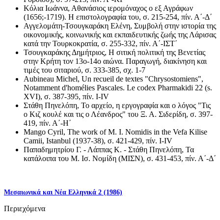
Κόλια Ιωάννα, Αθανάσιος ιερομόναχος ο εξ Αγράφων
(1656;-1719). Η επιστολογραφία του, σ. 215-254, πίν. Α΄-Δ΄
Αγγελομάτη-Τσουγκαράκη Ελένη, Συμβολή στην ιστορία της
οικονομικής, κοινωνικής και εκπαιδευτικής ζωής της Λάρισας
κατά την Τουρκοκρατία, σ. 255-332, πίν. Α΄-ΙΣΤ΄
Τσουγκαράκης Δημήτριος, Η σιτική πολιτική της Βενετίας
στην Κρήτη τον 13ο-14ο αιώνα. Παραγωγή, διακίνηση και
τιμές του σιταριού, σ. 333-385, σχ. 1-7
Αubineau Μichel, Un recueil de textes "Chrysostomiens",
Notamment d'homélies Pascales. Le codex Pharmakidi 22 (s.
ΧVΙ), σ. 387-395, πίν. Ι-ΙV
Στάθη Πηνελόπη, Το αρχείο, η εργογραφία και ο λόγος "Τις
ο Κιζ κουλέ και τις ο Λέανδρος" του Ξ. Α. Σιδερίδη, σ. 397-
419, πίν. Α΄-Η΄
Mango Cyril, The work of M. I. Nomidis in the Vefa Kilise
Camii, Istanbul (1937-38), σ. 421-429, πίν. Ι-ΙV
Παπαδημητρίου Γ. - Λάππας Κ. - Στάθη Πηνελόπη, Τα
κατάλοιπα του Μ. Ισ. Νομίδη (ΜΙΣΝ), σ. 431-453, πίν. Α΄-Δ΄
Μεσαιωνικά και Νέα Ελληνικά 2 (1986)
Περιεχόμενα