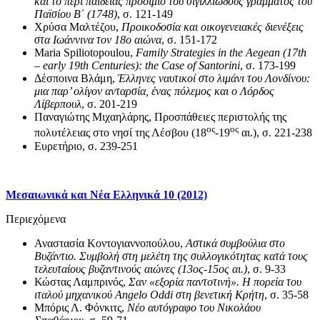
και το περί παιδείας προοίμιο του σιγιλλιώδους γράμματος του
Παϊσίου Β΄ (1748)
, σ. 121-149
Χρύσα Μαλτέζου,
Προικοδοσία και οικογενειακές διενέξεις
στα Ιωάννινα τον 18ο αιώνα
, σ. 151-172
Maria Spiliotopoulou,
Family Strategies in the Aegean (17th
– early 19th Centuries): the Case of Santorini
, σ. 173-199
Δέσποινα Βλάμη,
Έλληνες ναυτικοί στο λιμάνι του Λονδίνου:
μια παρ’ ολίγον ανταρσία, ένας πόλεμος και ο Λόρδος
Λίβερπουλ
, σ. 201-219
Παναγιώτης Μιχαηλάρης, Προσπάθειες περιστολής της
ος
ος
πολυτέλειας στο νησί της Λέσβου (18
-19
αι.), σ. 221-238
Ευρετήριο, σ. 239-251
Μεσαιωνικά και Νέα Ελληνικά 10 (2012)
Περιεχόμενα
Αναστασία Κοντογιαννοπούλου,
Αστικά συμβούλια στο
Βυζάντιο. Συμβολή στη μελέτη της συλλογικότητας κατά τους
τελευταίους βυζαντινούς αιώνες (13ος-15ος αι.)
, σ. 9-33
Κώστας Λαμπρινός,
Σαν «εξορία παντοτινή». Η πορεία του
ιταλού μηχανικού
Angelo
Oddi
στη βενετική Κρήτη
, σ. 35-58
Μπόρις Λ. Φόνκιτς,
Νέο αυτόγραφο του Νικολάου