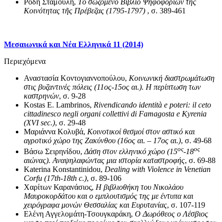
Ρόδη Σταμούλη,
Τ
ὸ
σωζόμενο Βιβλίο Ψηφοφορι
ῶ
ν τ
ῆ
ς
Κοινότητας τ
ῆ
ς Πρέβεζας (1795-1797)
, σ. 389-461
Μεσαιωνικά και Νέα Ελληνικά 11 (2014)
Περιεχόμενα
Αναστασία Κοντογιαννοπούλου,
Κοινωνική διαστρωμάτωση
στις βυζαντινές πόλεις (11ος-15ος αι.). Η περίπτωση των
καστρηνών
, σ. 9-28
Kostas E. Lambrinos,
Rivendicando identità e poteri: il ceto
cittadinesco negli organi collettivi di Famagosta e Kyrenia
(XVI sec.)
, σ. 29-48
Μαριάννα Κολυβά,
Κοινοτικοί θεσμοί στον αστικό και
αγροτικό χώρο της Ζακύνθου (16ος αι. – 17ος αι.)
, σ. 49-68
ος
ος
Βάσω Σειρηνίδου,
Δάση στον ελληνικό χώρο (15
-18
αιώνας). Αναψηλαφώντας μια ιστορία καταστροφής
, σ. 69-88
Katerina Konstantinidou,
Dealing with Violence in Venetian
Corfu (17th-18th c.)
, σ. 89-106
Χαρίτων Καρανάσιος,
Η βιβλιοθήκη του Νικολάου
Μαυροκορδάτου και ο εμπλουτισμός της με έντυπα και
χειρόγραφα μονών Θεσσαλίας και Ευρυτανίας
, σ. 107-119
Ελένη Αγγελομάτη-Τσουγκαράκη,
Ο Δωρόθεος ο Λέσβιος