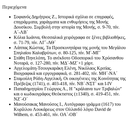
Περιεχόμενα
Σοφιανός Δημήτριος Ζ., Ιστορικά σχόλια σε επιγραφές,
επιγράμματα, χαράγματα και ενθυμήσεις της Μονής
Δουσίκου. Συμβολή στην ιστορία της Μονής, σ. 9-70, πίν.
Α΄-ΛΒ΄
Κόλια Ιωάννα, Θεσσαλικά χειρόγραφα σε ξένες βιβλιοθήκες,
σ. 71-79, πίν. ΛΓ΄-ΛΘ΄
Λάππας Κώστας, Τα Προσκυνητάρια της μονής του Μεγάλου
Σπηλαίου Καλαβρύτων, σ. 80-125, πίν. Μ΄-ΜΓ΄
Στάθη Πηνελόπη, Το ανέκδοτο Οδοιπορικό του Χρύσανθου
Νοταρά, σ. 127-280, πίν. ΜΔ΄-ΜΖ΄+1 χάρτ.
Αγγελομάτη-Τσουγκαράκη Ελένη, Νικόλαος Κριτίας.
Βιογραφικά και εργογραφικά, σ. 281-402, πίν. ΜΗ΄-ΝΑ΄
Σταμούλη Ρόδη-Αγγελική, Οι οικογένειες της Κοινότητας της
Πρέβεζας (1741), σ. 403-418, πίν. ΝΒ΄-ΝΣΤ΄ και Ι-ΙV
Παπαδημητρίου Γεώργιος Α., Η "κράλαινα των Τριβαλών"
και ο κωδικογράφος Θεόκτιστος (±1340), σ. 419-451, πίν.
ΝΖ΄-Ο΄
Μανούσακας Μανούσος Ι., Αυτόγραφο γράμμα (1617) του
Κυρίλλου Λουκάρεως στον Ολλανδό λόγιο David de
Wilhem, σ. 453-461, πίν. ΟΑ΄-ΟΒ΄