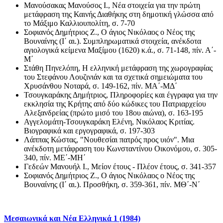
Μανούσακας Μανούσος Ι., Νέα στοιχεία για την πρώτη
μετάφραση της Καινής Διαθήκης στη δημοτική γλώσσα από
το Μάξιμο Καλλιουπολίτη, σ. 7-70
Σοφιανός Δημήτριος Ζ., Ο άγιος Νικόλαος ο Νέος της
Βουναίνης (Ι΄ αι.). Συμπληρωματικά στοιχεία, ανέκδοτα
αγιολογικά κείμενα Μαξίμου (1620) κ.ά., σ. 71-148, πίν. Α΄-
Μ΄
Στάθη Πηνελόπη, Η ελληνική μετάφραση της χωρογραφίας
του Στεφάνου Λουζινιάν και τα σχετικά σημειώματα του
Χρυσάνθου Νοταρά, σ. 149-162, πίν. ΜΑ΄-ΜΔ΄
Τσουγκαράκης Δημήτριος, Πληροφορίες και έγγραφα για την
εκκλησία της Κρήτης από δύο κώδικες του Πατριαρχείου
Αλεξανδρείας (πρώτο μισό του 18ου αιώνα), σ. 163-195
Αγγελομάτη-Τσουγκαράκη Ελένη, Νικόλαος Κριτίας.
Βιογραφικά και εργογραφικά, σ. 197-303
Λάππας Κώστας, "Νουθεσίαι πατρός προς υιόν". Μια
ανέκδοτη μετάφραση του Κωνσταντίνου Οικονόμου, σ. 305-
340, πίν. ΜΕ΄-ΜΗ΄
Γεδεών Μανουήλ Ι., Μείον έτους - Πλέον έτους, σ. 341-357
Σοφιανός Δημήτριος Ζ., Ο άγιος Νικόλαος ο Νέος της
Βουναίνης (Ι΄ αι.). Προσθήκη, σ. 359-361, πίν. ΜΘ΄-Ν΄
Μεσαιωνικά και Νέα Ελληνικά 1 (1984)