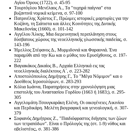
Αγίου Όρους (1722), σ. 45-95
Τουρτόγλου Μενέλαος Α., Τα "τυχηρά παίγνια" στα
βυζαντινά νομικά κείμενα, σ. 97-100
Πατρινέλης Χρίστος Γ., Πρώιμες ιστορικές μαρτυρίες για την
Κοζάνη, τη Σιάτιστα και άλλες Κοινότητες της Δυτικής
Μακεδονίας (1660), σ. 101-142
Αγγέλου Άλκης, Μια διερευνητική περιπλάνηση στους
δύσβατους χώρους της νεοελληνικής γλωσσικής παιδείας, σ.
143-196
Ήμελλος Στέφανος Δ., Μυρμιδονιά και Φαραονιά. Ένα
παραμύθι από την Κω και ο μύθος του Ερυσίχθονος, σ. 197-
222
Βαγιακάκος Δικαίος Β., Αρχαία Ελληνικά εις τας
νεοελληνικάς διαλέκτους Α΄, σ. 223-282
Αποστολόπουλος Δημήτρης Γ., Το "Μέγα Νόμιμον" και ο
Δοσίθεος Ιεροσολύμων, σ. 283-293
Κόλια Ιωάννα, Παρατηρήσεις στην χρονολόγηση μιας
επιστολής του Αναστασίου Γορδίου (1663 ή 1683;), σ. 295-
305
Αγγελομάτη-Τσουγκαράκη Ελένη, Οι οικογένειες Λικινίου
και Περδικάρη. Μελέτη βιογραφική και γενεαλογική, σ. 307-
379
Σοφιανός Δημήτριος Ζ., "Παιδιόφραστος διήγησις των ζώων
των τετραπόδων". Είναι ο Πρόλογός της (στ. 1-9) νόθος και
οβελιστέος;, σ. 381-386