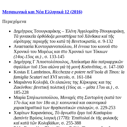
Μεσαιωνικά και Νέα Ελληνικά 12 (2016)
Περιεχόμενα
Δημήτριος Τσουγκαράκης –
Ἑ
λένη
Ἀ
γγελομάτη-Τσουγκαράκη,
Τ
ὰ
γυναικε
ῖ
α
ὀ
ρθόδοξα μοναστήρια το
ῦ
Χάνδακα κα
ὶ
τ
ῆ
ς
ε
ὐ
ρύτερης περιοχ
ῆ
ς του κατ
ὰ
τ
ὴ
Βενετοκρατία
, σ. 9-132
Αναστασία Κοντογιαννοπούλου,
Η έννοια του
κοινοῦ
στο
Χρονικό του Μορέως
και στο
Χρονικό των Τόκκων
(14ος-15ος αι.)
, σ. 133-145
Δημήτρης Γ Ἀποστολόπουλος,
Ἀ
πε
ί
κασμα δ
ύ
ο πατριαρχικ
ῶ
ν
σιγιλλ
ί
ων το
ῦ
15ου α
ἰώ
να γι
ὰ
τ
ὴ
μον
ὴ
Κοσιν
ί
τσας
, σ. 147-160
Kostas E Lambrinos,
Ricchezza e potere nell’isola di Tinos: la
famiglia Scutari nel XVI secolo
, σ. 161-184
Μαριάννα Κολυβά,
Οι ελαιώνες της Κέρκυρας και της
Ζακύνθου: βενετική πολιτική (16ος αι. – μέσα 17ου αι.)
, σ.
185-228
Μαρία Σπηλιωτοπούλου,
Μοναχές στη Σαντορίνη (κατά τον
17ο έως και τον 18ο αι.): κοινωνικά και οικονομικά
χαρακτηριστικά των θρησκευτικών επιλογών
, σ. 229-253
Χαρίτων Καρανάσιος,
Τ
ὸ
ἄ
γνωστο
ἔ
ργο το
ῦ
Καισαρίου
Δαπόντε
Βρύσις λογική
(1778):
Ἐ
πιστολα
ὶ
ἐ
κ τ
ῆ
ς φυλακ
ῆ
ς
κα
ὶ
κατ
ὰ
τ
ῶ
ν Κολυβάδων
, σ. 255-388