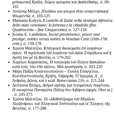
μεσαιωνική Κρήτη. Χώροι εμπορίου και διασκέδασης
, σ. 69-
102
Αντώνης Μόλχο,
Πλούσιοι και φτωχοί στην αναγεννησιακή
Φλωρεντία
, σ. 103-125
Marianna Kolyvà,
Il castello di Zante nella strategia difensiva
dello stato veneziano: la fortezza e la cittadella (fine
Quattrocento – fine Cinquecento)
, σ. 127-158
Kostas E. Lambrinos,
Social preeminence, power and
prestige: nobles versus nobles in Venetian Crete (16th-17th
cent.)
, σ. 159-178
Χρύσα Μαλτέζου,
Κτητορικ
ὰ
δικαιώματα
ἐ
π
ὶ
λειψάνων
ἁ
γίων.
Ἡ
περίπτωση το
ῦ
λειψάνου το
ῦ
ἁ
γίου Σπυρίδωνα κα
ὶ
ἡ
σχέση του μ
ὲ
τ
ὴ
Βενετία
, σ. 179-202
Χαρίτων Καρανάσιος,
Ἡ
τυπολογία το
ῦ
ἕ
λληνα δασκάλου
κατ
ὰ
το
ὺ
ς 16ο-19ο α
ἰῶ
νες. Μι
ὰ
προσέγγιση
, σ. 203-220
Μάχη Παΐζη-Ἀποστολοπούλου – Γιούλη Εὐαγγέλου,
Κωνσταντινούπολη, Κρήτη,
Ὀ
ξφόρδη.
Ὁ
Ἱ
ερεμίας Α
´
,
ὁ
Ἀ
νδρέας Δ
ῶ
νος κα
ὶ
ὁ
κώδ. Baroccianus 216
, σ. 221-244
Δέσποινα Βλάμη,
Δεσμοί αγάπης και πνευματικές συγγένειες.
Η οικογένεια Παναγιώτη Πάλλη στο Λιβόρνο (αρχές 19ου αι.)
, σ. 245-275
Χρύσα Μαλτέζου,
Τό «Μυθιστόρημα το
ῦ
Μεγάλου
Ἀ
λεξάνδρου» το
ῦ Ἑ
λληνικο
ῦ
Ἰ
νστιτούτου κα
ὶ
ο
ἱ
Ἕ
λληνες τ
ῆ
ς
Βενετίας
, σ. 177-288