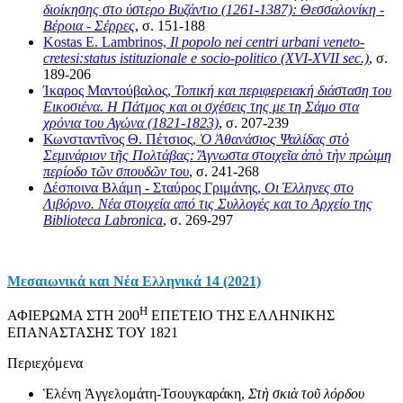
διοίκησης στο ύστερο Βυζάντιο (1261-1387): Θεσσαλονίκη -
Βέροια - Σέρρες
, σ. 151-188
Kostas E. Lambrinos,
Il popolo nei centri urbani veneto-
cretesi:status istituzionale e socio-politico (XVI-XVIΙ sec.)
, σ.
189-206
Ίκαρος Μαντούβαλος,
Τοπική και περιφερειακή διάσταση του
Εικοσιένα. Η Πάτμος και οι σχέσεις της με τη Σάμο στα
χρόνια του Αγώνα (1821-1823)
, σ. 207-239
Κωνσταντῖνος Θ. Πέτσιος,
Ὁ Ἀθανάσιος Ψαλίδας στὸ
Σεμινάριον τῆς Πολτάβας: Ἄγνωστα στοιχεῖα ἀπὸ τὴν πρώιμη
περίοδο τῶν σπουδῶν του
, σ. 241-268
Δέσποινα Βλάμη - Σταύρος Γριμάνης,
Οι Έλληνες στο
Λιβόρνο. Νέα στοιχεία από τις Συλλογές και το Αρχείο της
Biblioteca Labronica
, σ. 269-297
Μεσαιωνικά και Νέα Ελληνικά 14 (2021)
H
ΑΦΙΕΡΩΜΑ ΣΤΗ 200
ΕΠΕΤΕΙΟ ΤΗΣ ΕΛΛΗΝΙΚΗΣ
ΕΠΑΝΑΣΤΑΣΗΣ ΤΟΥ 1821
Περιεχόμενα
Ἑλένη Ἀγγελομάτη-Τσουγκαράκη,
Στ
ὴ
σκι
ὰ
το
ῦ
λόρδου