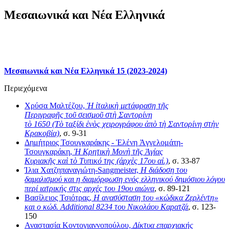
Μεσαιωνικά και Νέα Ελληνικά
Μεσαιωνικά και Νέα Ελληνικά 15 (2023-2024)
Περιεχόμενα
Χρύσα Μαλτέζου,
Ἡ
ἰ
ταλικ
ὴ
μετάφραση τ
ῆ
ς
Περιγραφ
ῆ
ς το
ῦ
σεισμο
ῦ
στ
ὴ
Σαντορίνη
τ
ὸ
1650 (Τ
ὸ
ταξίδι
ἑ
ν
ὸ
ς χειρογράφου
ἀ
π
ὸ
τ
ὴ
Σαντορίνη στ
ὴν
Κρακοβία)
, σ. 9-31
Δημήτριος Τσουγκαράκης - Ἑλένη Ἀγγελομάτη-
Τσουγκαράκη,
Ἡ
Κρητικ
ὴ
Μον
ὴ
τ
ῆ
ς
Ἁ
γίας
Κυριακ
ῆ
ς κα
ὶ
τ
ὸ
Τυπικό της (
ἀ
ρχ
ὲ
ς 17ου α
ἰ.)
, σ. 33-87
Ίλια Χατζηπαναγιώτη-Sangmeister,
Η διάδοση του
δαμαλισμού και η διαμόρφωση ενός ελληνικού δημόσιου λόγου
περί ιατρικής στις αρχές του 19ου αιώνα
, σ. 89-121
Βασίλειος Τσιότρας,
Η ανασύσταση του «κώδικα Ζερλέντη»
και ο κώδ. Additional 8234 του Νικολάου Καρατζά
, σ. 123-
150
Αναστασία Κοντογιαννοπούλου,
Δίκτυα επαρχιακής