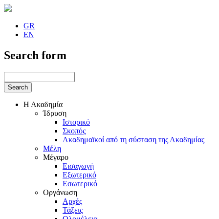
GR
EN
Search form
Η Ακαδημία
Ίδρυση
Ιστορικό
Σκοπός
Ακαδημαϊκοί από τη σύσταση της Ακαδημίας
Μέλη
Μέγαρο
Εισαγωγή
Εξωτερικό
Εσωτερικό
Οργάνωση
Αρχές
Τάξεις
Ολομέλεια