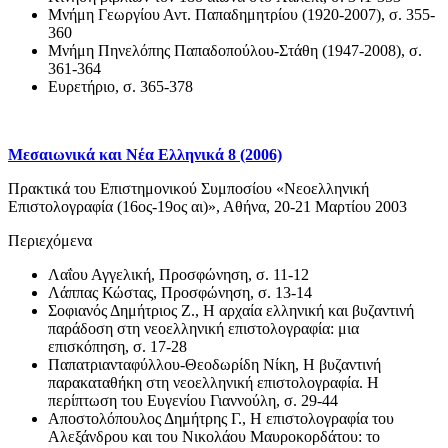
Μνήμη Γεωργίου Αντ. Παπαδημητρίου (1920-2007), σ. 355-
360
Μνήμη Πηνελόπης Παπαδοπούλου-Στάθη (1947-2008), σ.
361-364
Ευρετήριο, σ. 365-378
Μεσαιωνικά και Νέα Ελληνικά 8 (2006)
Πρακτικά του Επιστημονικού Συμποσίου «Νεοελληνική
Επιστολογραφία (16ος-19ος αι)», Αθήνα, 20-21 Μαρτίου 2003
Περιεχόμενα
Λαΐου Αγγελική, Προσφώνηση, σ. 11-12
Λάππας Κώστας, Προσφώνηση, σ. 13-14
Σοφιανός Δημήτριος Ζ., Η αρχαία ελληνική και βυζαντινή
παράδοση στη νεοελληνική επιστολογραφία: μια
επισκόπηση, σ. 17-28
Παπατριανταφύλλου-Θεοδωρίδη Νίκη, Η βυζαντινή
παρακαταθήκη στη νεοελληνική επιστολογραφία. Η
περίπτωση του Ευγενίου Γιαννούλη, σ. 29-44
Αποστολόπουλος Δημήτρης Γ., Η επιστολογραφία του
Αλεξάνδρου και του Νικολάου Μαυροκορδάτου: το