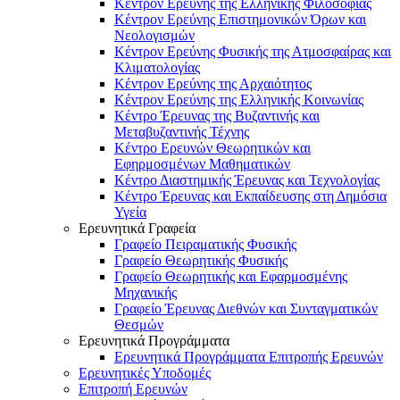
Κέντρον Ερεύνης της Ελληνικής Φιλοσοφίας
Κέντρον Ερεύνης Επιστημονικών Όρων και
Νεολογισμών
Κέντρον Ερεύνης Φυσικής της Ατμοσφαίρας και
Κλιματολογίας
Κέντρον Ερεύνης της Αρχαιότητος
Κέντρον Ερεύνης της Ελληνικής Κοινωνίας
Κέντρο Έρευνας της Βυζαντινής και
Μεταβυζαντινής Τέχνης
Κέντρο Ερευνών Θεωρητικών και
Εφηρμοσμένων Μαθηματικών
Κέντρο Διαστημικής Έρευνας και Τεχνολογίας
Κέντρο Έρευνας και Εκπαίδευσης στη Δημόσια
Υγεία
Ερευνητικά Γραφεία
Γραφείο Πειραματικής Φυσικής
Γραφείο Θεωρητικής Φυσικής
Γραφείο Θεωρητικής και Εφαρμοσμένης
Μηχανικής
Γραφείο Έρευνας Διεθνών και Συνταγματικών
Θεσμών
Ερευνητικά Προγράμματα
Ερευνητικά Προγράμματα Επιτροπής Ερευνών
Ερευνητικές Υποδομές
Επιτροπή Ερευνών