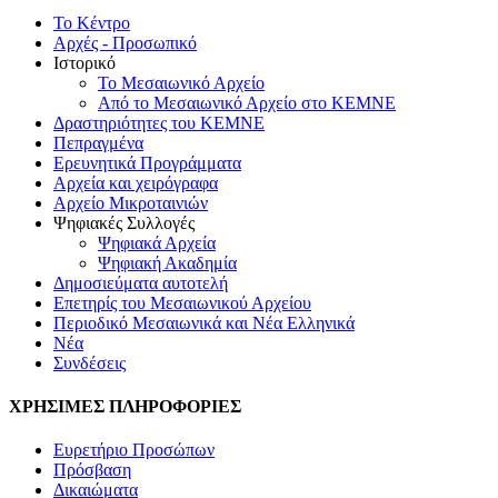
Το Κέντρο
Αρχές - Προσωπικό
Ιστορικό
Το Μεσαιωνικό Αρχείο
Από το Μεσαιωνικό Αρχείο στο ΚΕΜΝΕ
Δραστηριότητες του ΚΕΜΝΕ
Πεπραγμένα
Ερευνητικά Προγράμματα
Αρχεία και χειρόγραφα
Αρχείο Μικροταινιών
Ψηφιακές Συλλογές
Ψηφιακά Αρχεία
Ψηφιακή Ακαδημία
Δημοσιεύματα αυτοτελή
Επετηρίς του Μεσαιωνικού Αρχείου
Περιοδικό Μεσαιωνικά και Νέα Ελληνικά
Νέα
Συνδέσεις
ΧΡΗΣΙΜΕΣ ΠΛΗΡΟΦΟΡΙΕΣ
Ευρετήριο Προσώπων
Πρόσβαση
Δικαιώματα