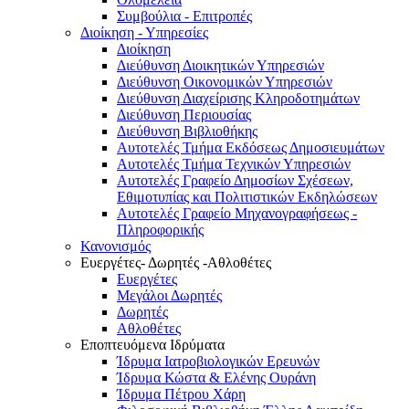
Συμβούλια - Επιτροπές
Διοίκηση - Υπηρεσίες
Διοίκηση
Διεύθυνση Διοικητικών Υπηρεσιών
Διεύθυνση Οικονομικών Υπηρεσιών
Διεύθυνση Διαχείρισης Κληροδοτημάτων
Διεύθυνση Περιουσίας
Διεύθυνση Βιβλιοθήκης
Αυτοτελές Τμήμα Εκδόσεως Δημοσιευμάτων
Αυτοτελές Τμήμα Τεχνικών Υπηρεσιών
Αυτοτελές Γραφείο Δημοσίων Σχέσεων,
Εθιμοτυπίας και Πολιτιστικών Εκδηλώσεων
Αυτοτελές Γραφείο Μηχανογραφήσεως -
Πληροφορικής
Κανονισμός
Ευεργέτες- Δωρητές -Αθλοθέτες
Ευεργέτες
Μεγάλοι Δωρητές
Δωρητές
Αθλοθέτες
Εποπτευόμενα Ιδρύματα
Ίδρυμα Ιατροβιολογικών Ερευνών
Ίδρυμα Κώστα & Ελένης Ουράνη
Ίδρυμα Πέτρου Χάρη