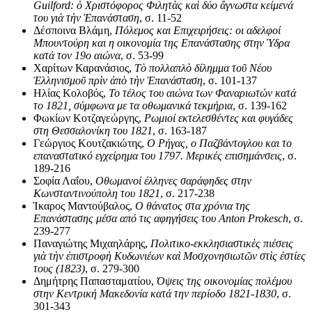
Guilford:
ὁ
Χριστόφορος Φιλητ
ὰ
ς κα
ὶ
δύο
ἄ
γνωστα κείμενά
του γι
ὰ
τ
ὴ
ν
Ἐ
πανάσταση
, σ. 11-52
Δέσποινα Βλάμη,
Πόλεμος και Επιχειρήσεις: οι αδελφοί
Μπουντούρη και η οικονομία της Επανάστασης στην Ύδρα
κατά τον 19ο αιώνα
, σ. 53-99
Χαρίτων Καρανάσιος,
Τ
ὸ
πολλαπλ
ὸ
δίλημμα το
ῦ
Νέου
Ἑ
λληνισμο
ῦ
πρ
ὶ
ν
ἀ
π
ὸ
τ
ὴ
ν
Ἐ
πανάσταση
, σ. 101-137
Ηλίας Κολοβός,
Το τέλος του αιώνα των Φαναριωτών κατά
το 1821, σύμφωνα με τα οθωμανικά τεκμήρια
, σ. 139-162
Φωκίων Κοτζαγεώργης,
Ρωμιοί εκτελεσθέντες και φυγάδες
στη Θεσσαλονίκη του 1821
, σ. 163-187
Γεώργιος Κουτζακιώτης,
Ο Ρήγας, ο Παζβάντογλου και το
επαναστατικό εγχείρημα του 1797. Μερικές επισημάνσεις
, σ.
189-216
Σοφία Λαΐου,
Οθωμανοί έλληνες σαράφηδες στην
Κωνσταντινούπολη του 1821
, σ. 217-238
Ίκαρος Μαντούβαλος,
Ο θάνατος στα χρόνια της
Επανάστασης μέσα από τις αφηγήσεις του Anton Prokesch
, σ.
239-277
Παναγιώτης Μιχαηλάρης,
Πολιτικο-εκκλησιαστικ
ὲ
ς πιέσεις
γι
ὰ
τ
ὴ
ν
ἐ
πιστροφ
ὴ
Κυδωνιέων κα
ὶ
Μοσχονησιωτ
ῶ
ν στ
ὶ
ς
ἑ
στίες
τους (1823)
, σ. 279-300
Δημήτρης Παπασταματίου,
Όψεις της οικονομίας πολέμου
στην Kεντρική Μακεδονία κατά την περίοδο 1821-1830
, σ.
301-343