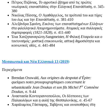
Πέτρος Πιζάνιας,
Το αγροτικό ζήτημα από τις πρώτες
νεωτερικές επαναστάσεις στην Ελληνική Επανάσταση
, σ. 345-
380
Νικόλας Πίσσης,
Ο
Αγαθάγγελος,
τα πρότυπά του και τύχες
του έως
και την Επανάσταση
, σ. 381-410
Αλεξάνδρα Σφοίνη,
Εικόνες των επαναστατημένων Ελλήνων
στα φιλελληνικά Απομνημονεύματα. Ατομικές και συλλογικές
συμπεριφορές (1821-1828)
, σ. 411-440
Ίλια Χατζηπαναγιώτη-Sangmeister,
Η Φιλική Εταιρεία και ο
τεκτονισμός: μυστική επικοινωνία, αστική δημοσιότητα και
κοινωνικές ιδέες
, σ. 441-484
Μεσαιωνικά και Νέα Ελληνικά 13 (2019)
Περιεχόμενα
Brendan Osswald,
Aux origines du despotat d’Épire:
quelques notes prosopographiques concernant le
er
sebastokratôr
Jean Doukas et son fils Michel I
Comnène
Doukas
, σ. 9-44
Αναστασία Κοντογιαννοπούλου,
Οι
δέσποινες
των
Παλαιολόγων και η αυλή της Θεσσαλονίκης
, σ. 45-67
Χαράλαμπος Γάσπαρης,
Ταβέρνες και οιναποθήκες στη