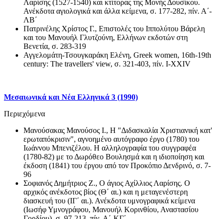
Λαρίσης (1527-1540) και κτίτορας της Μονής Δουσίκου.
Ανέκδοτα αγιολογικά και άλλα κείμενα, σ. 177-282, πίν. Α΄-
ΛΒ΄
Πατρινέλης Χρίστος Γ., Επιστολές του Ιππολύτου Βάρελη
και του Μανουήλ Γλυτζούνη, Ελλήνων εκδοτών στη
Βενετία, σ. 283-319
Αγγελομάτη-Τσουγκαράκη Ελένη, Greek women, 16th-19th
century: The travellers' view, σ. 321-403, πίν. Ι-ΧΧΙV
Μεσαιωνικά και Νέα Ελληνικά 3 (1990)
Περιεχόμενα
Μανούσακας Μανούσος Ι., Η "Διδασκαλία Χριστιανική κατ'
ερωταπόκρισιν", αγνοημένο αυτόγραφο έργο (1780) του
Ιωάννου Μπενιζέλου. Η αλληλογραφία του συγγραφέα
(1780-82) με το Δωρόθεο Βουλησμά και η ιδιοποίηση και
έκδοση (1841) του έργου από τον Προκόπιο Δενδρινό, σ. 7-
96
Σοφιανός Δημήτριος Ζ., Ο άγιος Αχίλλιος Λαρίσης. Ο
αρχικός ανέκδοτος βίος (Θ΄ αι.) και η μεταγενέστερη
διασκευή του (ΙΓ΄ αι.). Ανέκδοτα υμνογραφικά κείμενα
(Ιωσήφ Υμνογράφου, Μανουήλ Κορινθίου, Αναστασίου
Γορδίου), σ. 97-213, πίν. Α΄-ΚΓ΄