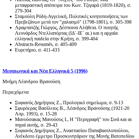
μεταφραστική απόπειρα του Κων. Τζιγαρά (1819-1820), σ.
279-304
Σταμούλη Ρόδη-Αγγελική, Πολιτικές κινητοποιήσεις των
Πρεβεζάνων μετά τον "χαλασμό" (1798-1801), σ. 305-398
Αραμπατζής Γιώργος, Δέσποινα Αλήθεια. Ο ποιητής
Λεονάρδος Ντελλαπόρτας (ΙΔ΄-ΙΕ΄ αι.) και η αρχαία
ελληνική παιδεία στην Κρήτη, σ. 399-404
Αbstracts-Resumés, σ. 405-409
Ευρετήριο, σ. 411-433
Μεσαιωνικά και Νέα Ελληνικά 5 (1996)
Μνήμη Λέανδρου Βρανούση
Περιεχόμενα
Σοφιανός Δημήτριος Ζ., Προλογικό σημείωμα, σ. 9-13
Σφυρόερας Βασίλειος Β., Λέανδρος Βρανούσης (1921-20
Απρ. 1993), σ. 15-28
Μανούσακας Μανούσος Ι., Η "Περιγραφή" του Σινά και αι
πηγαί αυτής, σ. 29-43
Σοφιανός Δημήτριος Ζ., Αναστασίου Παπαβασιλοπούλου,
Ανέκδοτο έμμετρο Προσκυνητάριον της Μονής Βατοπεδίου