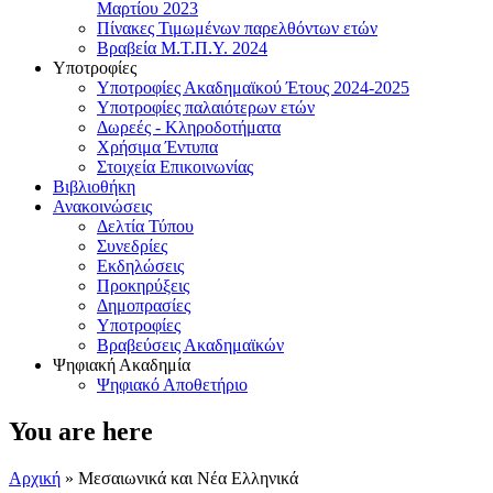
Μαρτίου 2023
Πίνακες Τιμωμένων παρελθόντων ετών
Βραβεία Μ.Τ.Π.Υ. 2024
Υποτροφίες
Υποτροφίες Ακαδημαϊκού Έτους 2024-2025
Υποτροφίες παλαιότερων ετών
Δωρεές - Κληροδοτήματα
Χρήσιμα Έντυπα
Στοιχεία Επικοινωνίας
Βιβλιοθήκη
Ανακοινώσεις
Δελτία Τύπου
Συνεδρίες
Εκδηλώσεις
Προκηρύξεις
Δημοπρασίες
Υποτροφίες
Βραβεύσεις Ακαδημαϊκών
Ψηφιακή Ακαδημία
Ψηφιακό Αποθετήριο
You are here
Αρχική
» Μεσαιωνικά και Νέα Ελληνικά