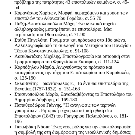
πρόβλημα της πατρότητας 43 επιστολικών κειμένων, σ. 45-
54
Καρανάσιος Χαρίτων, Μορφή, περιεχόμενο και χρήση των
επιστολών του Αθανασίου Γορδίου, σ. 55-70
Παΐζη-Αποστολοπούλου Μάχη, Ένα ιδιωτικό αρχείο
αλληλογραφίας μετατρέπεται σε επιστολάριο. Μια
περίπτωση του 18ου αιώνα, σ. 71-90
Στάθη Πηνελόπη, Γράμματα και πρόσωπα στο 18ο αιώνα.
Αλληλογραφία από τη συλλογή του Μετοχίου του Παναγίου
Τάφου Κωνσταντινούπολης, σ. 91-108
Λασιθιωτάκης Μιχάλης, Επιστολογραφία και ρητορική στον
Γραμματοφόρο του Φραγκίσκου Σκούφου, σ. 111-124
Καρπόζηλου Μάρθα, Ανιχνεύοντας το πρότυπο και
καταγράφοντας την τύχη του Επιστολαρίου του Κορυδαλέα,
σ. 125-150
Σκλαβενίτης Τριαντάφυλλος Ε., Τα έντυπα επιστολάρια της
Βενετίας (1757-1832), σ. 151-168
Στασινοπούλου Μαρία, Ξαναδιαβάζοντας το Επιστολάριο του
Δημητρίου Δάρβαρη, σ. 169-180
Παπαθεοδώρου Γιάννης, "Η ανάγνωσις των τερπνών
γραμμάτων". Ρητορική τέχνη και αστική ηθική στο
Επιστολάριον (1843) του Γρηγορίου Παλαιολόγου, σ. 181-
196
Γιακωβάκη Νάσια, Ένας νέος ρόλος για την επιστολογραφία:
η συμβολή της στη διαμόρφωση της νεοελληνικής δημόσιας