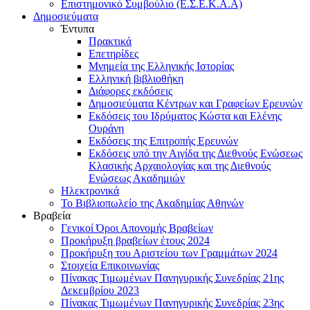
Επιστημονικό Συμβούλιο (Ε.Σ.Ε.Κ.Α.Α)
Δημοσιεύματα
Έντυπα
Πρακτικά
Επετηρίδες
Μνημεία της Ελληνικής Ιστορίας
Ελληνική βιβλιοθήκη
Διάφορες εκδόσεις
Δημοσιεύματα Κέντρων και Γραφείων Ερευνών
Εκδόσεις του Ιδρύματος Κώστα και Ελένης
Ουράνη
Εκδόσεις της Επιτροπής Ερευνών
Εκδόσεις υπό την Αιγίδα της Διεθνούς Ενώσεως
Κλασικής Αρχαιολογίας και της Διεθνούς
Ενώσεως Ακαδημιών
Ηλεκτρονικά
Το Βιβλιοπωλείο της Ακαδημίας Αθηνών
Βραβεία
Γενικοί Όροι Απονομής Βραβείων
Προκήρυξη βραβείων έτους 2024
Προκήρυξη του Αριστείου των Γραμμάτων 2024
Στοιχεία Επικοινωνίας
Πίνακας Τιμωμένων Πανηγυρικής Συνεδρίας 21ης
Δεκεμβρίου 2023
Πίνακας Τιμωμένων Πανηγυρικής Συνεδρίας 23ης