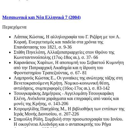
Μεσαιωνικά και Νέα Ελληνικά 7 (2004)
Περιεχόμενα
Λάππας Κώστας, Η αλληλογραφία του Γ. Ριζάρη με τον Α.
Κοραή. Ευεργετισμός και παιδεία στα χρόνια της
Επανάστασης του 1821, σ. 9-36
Στάθη Πηνελόπη, Αλλαξοπατριαρχείες στον Θρόνο της
Κωνσταντινούπολης (17ος-18ος αι.), σ. 37- 66
Καρανάσιος Χαρίτων, Η αποπομπή του Σεβαστού Κυμινήτη
από την Πατριαρχική Ακαδημία και η ίδρυση του
Φροντιστηρίου Τραπεζούντας, σ. 67- 81
Λαμπρινός Κώστας Ε., Οι γυναίκες της ανώτερης τάξης στη
Βενετοκρατούμενη Κρήτη. Νομικο-κοινωνική θέση,
αντιλήψεις, συμπεριφορές (16ος-17ος αι.), σ. 83-142
Τσουγκαράκης Δημήτριος - Αγγελομάτη-Τσουγκαράκη
Ελένη, Ανέκδοτα χαράγματα και επιγραφές από ναούς και
μονές της Κρήτης, σ. 143-206
Κιτρομηλίδης Πασχάλης Μ., Η βιβλιοθήκη των εντύπων της
Ιεράς Μονής Διονυσίου, σ. 207-226
Σταμούλη Ρόδη, Συμβολή στην προσωπογραφία του Ιονίου.
Η οικογένεια Αλεάνδρη και ο ανταποκριτής του Ρήγα