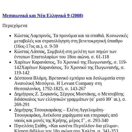
Μεσαιωνικά και Νέα Ελληνικά 9 (2008)
Περιεχόμενα
Κώστας Λαμπρινός, Τα προνόμια και τα σπαθιά. Κοινωνικές
μεταβολές και στρατολόγηση στη βενετοκρητική ύπαιθρο
(16ος-17ος αι.), σ. 9-59
Κώστας Λάππας, Συμβολή στη μελέτη των πηγών των
έντυπων Επιστολαρίων του 18ου αιώνα, σ. 61-118
Χαρίτων Καρανάσιος, Το Χρονικό της Πωγωνιανής, σ. 119-
142Χαρίτων Καρανάσιος, Το Χρονικό της Πωγωνιανής, σ.
119-142
Δέσποινα Βλάμη, Βρετανικό εμπόριο και διπλωματία στην
Ανατολική Μεσόγειο. Η Levant Company στη
Θεσσαλονίκη, 1792-1825, σ. 143-267
Δημήτριος Ζ. Σοφιανός, Σέργιος Μυστάκης, ο Μετσοβίτης
διδάσκαλος των ελληνικών γραμμάτων (α΄ μισό ΙΘ΄ αι.), σ.
269-291
Δημήτρης Τσουγκαράκης – Ελένη Αγγελομάτη-
Τσουγκαράκη, Ανέκδοτα χαράγματα και επιγραφές από
ναούς και μονές της Κρήτης, μέρος Γ΄, σ. 293-340
Πηνελόπη Στάθη, «Και κανένα Περτόλδον δια γέλιμα».
Κίνηση βιβλίων τον 18ο αιώνα στο Χαλέπι, σ. 341-353