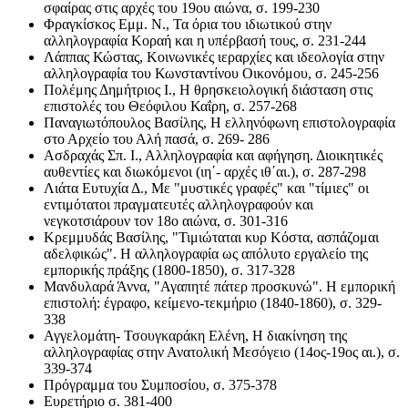
σφαίρας στις αρχές του 19ου αιώνα, σ. 199-230
Φραγκίσκος Εμμ. Ν., Τα όρια του ιδιωτικού στην
αλληλογραφία Κοραή και η υπέρβασή τους, σ. 231-244
Λάππας Κώστας, Κοινωνικές ιεραρχίες και ιδεολογία στην
αλληλογραφία του Κωνσταντίνου Οικονόμου, σ. 245-256
Πολέμης Δημήτριος Ι., Η θρησκειολογική διάσταση στις
επιστολές του Θεόφιλου Καΐρη, σ. 257-268
Παναγιωτόπουλος Βασίλης, Η ελληνόφωνη επιστολογραφία
στο Αρχείο του Αλή πασά, σ. 269- 286
Ασδραχάς Σπ. Ι., Αλληλογραφία και αφήγηση. Διοικητικές
αυθεντίες και διωκόμενοι (ιη΄- αρχές ιθ΄αι.), σ. 287-298
Λιάτα Ευτυχία Δ., Με "μυστικές γραφές" και "τίμιες" οι
εντιμότατοι πραγματευτές αλληλογραφούν και
νεγκοτσιάρουν τον 18ο αιώνα, σ. 301-316
Κρεμμυδάς Βασίλης, "Τιμιώταται κυρ Κόστα, ασπάζομαι
αδελφικώς". Η αλληλογραφία ως απόλυτο εργαλείο της
εμπορικής πράξης (1800-1850), σ. 317-328
Μανδυλαρά Άννα, "Αγαπητέ πάτερ προσκυνώ". Η εμπορική
επιστολή: έγραφο, κείμενο-τεκμήριο (1840-1860), σ. 329-
338
Αγγελομάτη- Τσουγκαράκη Ελένη, Η διακίνηση της
αλληλογραφίας στην Ανατολική Μεσόγειο (14ος-19ος αι.), σ.
339-374
Πρόγραμμα του Συμποσίου, σ. 375-378
Ευρετήριο σ. 381-400