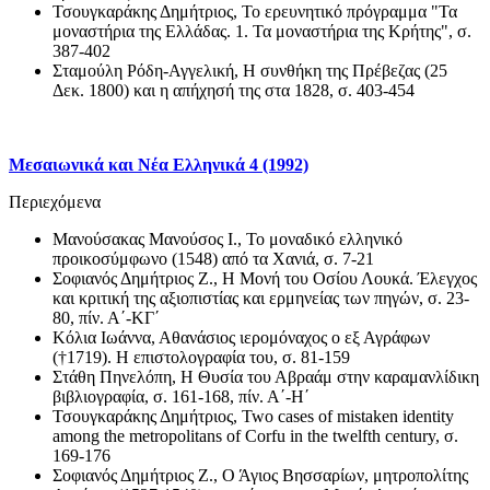
Τσουγκαράκης Δημήτριος, Το ερευνητικό πρόγραμμα "Τα
μοναστήρια της Ελλάδας. 1. Τα μοναστήρια της Κρήτης", σ.
387-402
Σταμούλη Ρόδη-Αγγελική, Η συνθήκη της Πρέβεζας (25
Δεκ. 1800) και η απήχησή της στα 1828, σ. 403-454
Μεσαιωνικά και Νέα Ελληνικά 4 (1992)
Περιεχόμενα
Μανούσακας Μανούσος Ι., Το μοναδικό ελληνικό
προικοσύμφωνο (1548) από τα Χανιά, σ. 7-21
Σοφιανός Δημήτριος Ζ., Η Μονή του Οσίου Λουκά. Έλεγχος
και κριτική της αξιοπιστίας και ερμηνείας των πηγών, σ. 23-
80, πίν. Α΄-ΚΓ΄
Κόλια Ιωάννα, Αθανάσιος ιερομόναχος ο εξ Αγράφων
(†1719). Η επιστολογραφία του, σ. 81-159
Στάθη Πηνελόπη, Η Θυσία του Αβραάμ στην καραμανλίδικη
βιβλιογραφία, σ. 161-168, πίν. Α΄-Η΄
Τσουγκαράκης Δημήτριος, Two cases of mistaken identity
among the metropolitans of Corfu in the twelfth century, σ.
169-176
Σοφιανός Δημήτριος Ζ., Ο Άγιος Βησσαρίων, μητροπολίτης