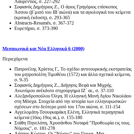
Λαυρέντιος, σ. 227-292
Σοφιανός Δημήτριος Ζ., Ο άγιος Γρηγόριος επίσκοπος
Άσσου (β΄μισό του ΙΒ΄αιώνα) και τα αγιολογικά του κείμενα
(κριτική έκδοση), σ. 293-365
Abstracts-Resumés, σ. 367-372
Ευρετήριο, σ. 373-390
Μεσαιωνικά και Νέα Ελληνικά 6 (2000)
Περιεχόμενα
Πατρινέλης Χρίστος Γ., Το σχέδιο αντιτουρκικής εκστρατείας
του μητροπολίτη Τιμοθέου (1572) και άλλα σχετικά κείμενα,
σ. 9-35
Σοφιανός Δημήτριος Ζ., Διήγησις Βεφά και Μιχρής.
Ανωνύμου ανέκδοτο στιχούργημα ΙΖ΄ αι., σ. 37-110
Αλεξανδροπούλου Όλγα, Η ελληνική Μονή Αγίου Νικολάου
στη Μόσχα. Στοιχεία από την ιστορία των ελληνορωσικών
σχέσεων στο δεύτερο μισό του 17ου αιώνα, σ. 111-154
Αγγελομάτη-Τσουγκαράκη Ελένη, Ελληνικά περιηγητικά
κείμενα (16ος-19ος αι.), σ. 155-180
Στάθη Πηνελόπη, Χρυσάνθου Νοταρά "Προθεωρία εις τους
Νόμους", σ. 181-278
Λάππας Κώστας, Οι "Νύχτες" του Γιουγκ. Μια