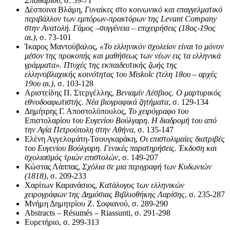
Σπαθάριου
, σ. 59-71
Δέσποινα Βλάμη,
Γυναίκες στο κοινωνικό και επαγγελματικό
περιβάλλον των εμπόρων-πρακτόρων της
Levant
Company
στην Ανατολή. Γάμος
–
συγγένεια
–
επιχειρήσεις (18ος-19ος
αι.)
, σ. 73-101
Ίκαρος Μαντούβαλος,
«Το ελληνικόν σχολείον είναι το μόνον
μέσον της προκοπής και μαθήσεως των νέων εις τα ελληνικά
γράμματα». Πτυχές της εκπαιδευτικής ζωής της
ελληνοβλαχικής κοινότητας του
Miskolc
(τελη 18ου
–
αρχές
19ου αι.)
, σ. 103-128
Αριστείδης Π. Στεργέλλης,
Βενιαμίν Λέσβιος. Ο μαρτυρικός
εθνοδοαφωτιστής. Νέα βιογραφικά ζητήματα
, σ. 129-134
Δημήτρης Γ. Αποστολόπουλος,
Το χειρόγραφο του
Επιστολαρίου
του Ευγενίου Βούλγαρη. Η διαδρομή του από
την Αγία Πετρούπολη στην Αθήνα
, σ. 135-147
Ελένη Αγγελομάτη-Τσουγκαράκη,
Οι επιστολιμαίες διατριβές
του Ευγενίου Βούλγαρη. Γενικές παρατηρήσεις. Έκδοση και
σχολιασμός τριών επιστολών
, σ. 149-207
Κώστας Λάππας,
Σχόλια σε μια περιγραφή των Κυδωνιών
(1818)
, σ. 209-233
Χαρίτων Καρανάσιος,
Κατάλογος των ελληνικών
χειρογράφων της Δημόσιας Βιβλιοθήκης Λαρίσης
, σ. 235-287
Μνήμη Δημητρίου Ζ. Σοφιανού, σ. 289-290
Abstracts – Résumés – Riassunti, σ. 291-298
Ευρετήριο, σ. 299-313