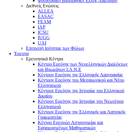
Φιλοσοφική Βιβλιοθήκη Έλλης Λαμπρίδη
Διεθνείς Ενώσεις
ALLEA
EASAC
FEAM
IAP
ICSU
IUGG
UAI
Επιτροπή Ισότητας των Φύλων
Έρευνα
Ερευνητικά Κέντρα
Κέντρο Ερεύνης των Νεοελληνικών Διαλέκτων
και Ιδιωμάτων Ι.Λ.Ν.Ε
Κέντρον Ερεύνης της Ελληνικής Λαογραφίας
Κέντρον Ερεύνης του Μεσαιωνικού και Νέου
Ελληνισμού
Κέντρον Ερεύνης της Ιστορίας του Ελληνικού
Δικαίου
Κέντρον Ερεύνης της Ιστορίας του Νεωτέρου
Ελληνισμού
Κέντρον Ερεύνης της Ελληνικής και Λατινικής
Γραμματείας
Κέντρο Ερευνών Αστρονομίας και
Εφηρμοσμένων Μαθηματικών