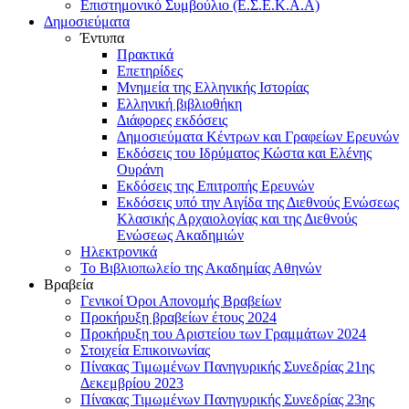
Επιστημονικό Συμβούλιο (Ε.Σ.Ε.Κ.Α.Α)
Δημοσιεύματα
Έντυπα
Πρακτικά
Επετηρίδες
Μνημεία της Ελληνικής Ιστορίας
Ελληνική βιβλιοθήκη
Διάφορες εκδόσεις
Δημοσιεύματα Κέντρων και Γραφείων Ερευνών
Εκδόσεις του Ιδρύματος Κώστα και Ελένης
Ουράνη
Εκδόσεις της Επιτροπής Ερευνών
Εκδόσεις υπό την Αιγίδα της Διεθνούς Ενώσεως
Κλασικής Αρχαιολογίας και της Διεθνούς
Ενώσεως Ακαδημιών
Ηλεκτρονικά
Το Βιβλιοπωλείο της Ακαδημίας Αθηνών
Βραβεία
Γενικοί Όροι Απονομής Βραβείων
Προκήρυξη βραβείων έτους 2024
Προκήρυξη του Αριστείου των Γραμμάτων 2024
Στοιχεία Επικοινωνίας
Πίνακας Τιμωμένων Πανηγυρικής Συνεδρίας 21ης
Δεκεμβρίου 2023
Πίνακας Τιμωμένων Πανηγυρικής Συνεδρίας 23ης