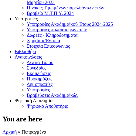
Μαρτίου 2023
Πίνακες Τιμωμένων παρελθόντων ετών
Βραβεία Μ.Τ.Π.Υ. 2024
Υποτροφίες
Υποτροφίες Ακαδημαϊκού Έτους 2024-2025
Υποτροφίες παλαιότερων ετών
Δωρεές - Κληροδοτήματα
Χρήσιμα Έντυπα
Στοιχεία Επικοινωνίας
Βιβλιοθήκη
Ανακοινώσεις
Δελτία Τύπου
Συνεδρίες
Εκδηλώσεις
Προκηρύξεις
Δημοπρασίες
Υποτροφίες
Βραβεύσεις Ακαδημαϊκών
Ψηφιακή Ακαδημία
Ψηφιακό Αποθετήριο
You are here
Αρχική
» Πεπραγμένα