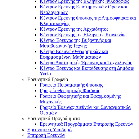
Κέντρον Ερεύνης της Ελληνικής Φιλοσοφίας
Κέντρον Ερεύνης Επιστημονικών Όρων και
Νεολογισμών
Κέντρον Ερεύνης Φυσικής της Ατμοσφαίρας και
Κλιματολογίας
Κέντρον Ερεύνης της Αρχαιότητος
Κέντρον Ερεύνης της Ελληνικής Κοινωνίας
Κέντρο Έρευνας της Βυζαντινής και
Μεταβυζαντινής Τέχνης
Κέντρο Ερευνών Θεωρητικών και
Εφηρμοσμένων Μαθηματικών
Κέντρο Διαστημικής Έρευνας και Τεχνολογίας
Κέντρο Έρευνας και Εκπαίδευσης στη Δημόσια
Υγεία
Ερευνητικά Γραφεία
Γραφείο Πειραματικής Φυσικής
Γραφείο Θεωρητικής Φυσικής
Γραφείο Θεωρητικής και Εφαρμοσμένης
Μηχανικής
Γραφείο Έρευνας Διεθνών και Συνταγματικών
Θεσμών
Ερευνητικά Προγράμματα
Ερευνητικά Προγράμματα Επιτροπής Ερευνών
Ερευνητικές Υποδομές
Επιτροπή Ερευνών