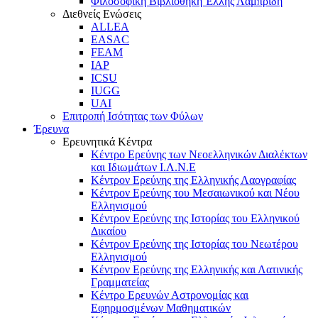
Φιλοσοφική Βιβλιοθήκη Έλλης Λαμπρίδη
Διεθνείς Ενώσεις
ALLEA
EASAC
FEAM
IAP
ICSU
IUGG
UAI
Επιτροπή Ισότητας των Φύλων
Έρευνα
Ερευνητικά Κέντρα
Κέντρο Ερεύνης των Νεοελληνικών Διαλέκτων
και Ιδιωμάτων Ι.Λ.Ν.Ε
Κέντρον Ερεύνης της Ελληνικής Λαογραφίας
Κέντρον Ερεύνης του Μεσαιωνικού και Νέου
Ελληνισμού
Κέντρον Ερεύνης της Ιστορίας του Ελληνικού
Δικαίου
Κέντρον Ερεύνης της Ιστορίας του Νεωτέρου
Ελληνισμού
Κέντρον Ερεύνης της Ελληνικής και Λατινικής
Γραμματείας
Κέντρο Ερευνών Αστρονομίας και
Εφηρμοσμένων Μαθηματικών