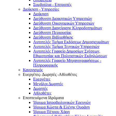
Συμβούλια - Επιτροπές
Διοίκηση - Υπηρεσίες
Διοίκηση
Διεύθυνση Διοικητικών Υπηρεσιών
Διεύθυνση Οικονομικών Υπηρεσιών
Διεύθυνση Διαχείρισης Κληροδοτημάτων
Διεύθυνση Περιουσίας
Διεύθυνση Βιβλιοθήκης
Αυτοτελές Τμήμα Εκδόσεως Δημοσιευμάτων
Αυτοτελές Τμήμα Τεχνικών Υπηρεσιών
Αυτοτελές Γραφείο Δημοσίων Σχέσεων,
Εθιμοτυπίας και Πολιτιστικών Εκδηλώσεων
Αυτοτελές Γραφείο Μηχανογραφήσεως -
Πληροφορικής
Κανονισμός
Ευεργέτες- Δωρητές -Αθλοθέτες
Ευεργέτες
Μεγάλοι Δωρητές
Δωρητές
Αθλοθέτες
Εποπτευόμενα Ιδρύματα
Ίδρυμα Ιατροβιολογικών Ερευνών
Ίδρυμα Κώστα & Ελένης Ουράνη
Ίδρυμα Πέτρου Χάρη