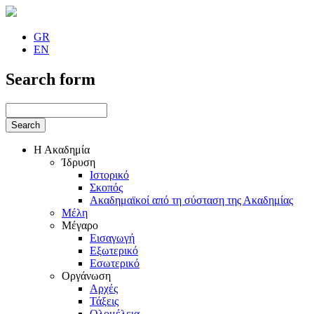
GR
EN
Search form
Η Ακαδημία
Ίδρυση
Ιστορικό
Σκοπός
Ακαδημαϊκοί από τη σύσταση της Ακαδημίας
Μέλη
Μέγαρο
Εισαγωγή
Εξωτερικό
Εσωτερικό
Οργάνωση
Αρχές
Τάξεις
Ολομέλεια