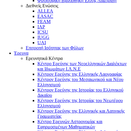
Φιλοσοφική Βιβλιοθήκη Έλλης Λαμπρίδη
Διεθνείς Ενώσεις
ALLEA
EASAC
FEAM
IAP
ICSU
IUGG
UAI
Επιτροπή Ισότητας των Φύλων
Έρευνα
Ερευνητικά Κέντρα
Κέντρο Ερεύνης των Νεοελληνικών Διαλέκτων
και Ιδιωμάτων Ι.Λ.Ν.Ε
Κέντρον Ερεύνης της Ελληνικής Λαογραφίας
Κέντρον Ερεύνης του Μεσαιωνικού και Νέου
Ελληνισμού
Κέντρον Ερεύνης της Ιστορίας του Ελληνικού
Δικαίου
Κέντρον Ερεύνης της Ιστορίας του Νεωτέρου
Ελληνισμού
Κέντρον Ερεύνης της Ελληνικής και Λατινικής
Γραμματείας
Κέντρο Ερευνών Αστρονομίας και
Εφηρμοσμένων Μαθηματικών