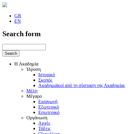
GR
EN
Search form
Η Ακαδημία
Ίδρυση
Ιστορικό
Σκοπός
Ακαδημαϊκοί από τη σύσταση της Ακαδημίας
Μέλη
Μέγαρο
Εισαγωγή
Εξωτερικό
Εσωτερικό
Οργάνωση
Αρχές
Τάξεις
Ολομέλεια