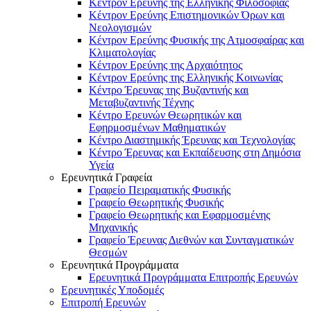
Κέντρον Ερεύνης της Ελληνικής Φιλοσοφίας
Κέντρον Ερεύνης Επιστημονικών Όρων και
Νεολογισμών
Κέντρον Ερεύνης Φυσικής της Ατμοσφαίρας και
Κλιματολογίας
Κέντρον Ερεύνης της Αρχαιότητος
Κέντρον Ερεύνης της Ελληνικής Κοινωνίας
Κέντρο Έρευνας της Βυζαντινής και
Μεταβυζαντινής Τέχνης
Κέντρο Ερευνών Θεωρητικών και
Εφηρμοσμένων Μαθηματικών
Κέντρο Διαστημικής Έρευνας και Τεχνολογίας
Κέντρο Έρευνας και Εκπαίδευσης στη Δημόσια
Υγεία
Ερευνητικά Γραφεία
Γραφείο Πειραματικής Φυσικής
Γραφείο Θεωρητικής Φυσικής
Γραφείο Θεωρητικής και Εφαρμοσμένης
Μηχανικής
Γραφείο Έρευνας Διεθνών και Συνταγματικών
Θεσμών
Ερευνητικά Προγράμματα
Ερευνητικά Προγράμματα Επιτροπής Ερευνών
Ερευνητικές Υποδομές
Επιτροπή Ερευνών