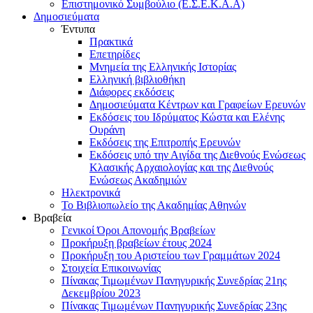
Επιστημονικό Συμβούλιο (Ε.Σ.Ε.Κ.Α.Α)
Δημοσιεύματα
Έντυπα
Πρακτικά
Επετηρίδες
Μνημεία της Ελληνικής Ιστορίας
Ελληνική βιβλιοθήκη
Διάφορες εκδόσεις
Δημοσιεύματα Κέντρων και Γραφείων Ερευνών
Εκδόσεις του Ιδρύματος Κώστα και Ελένης
Ουράνη
Εκδόσεις της Επιτροπής Ερευνών
Εκδόσεις υπό την Αιγίδα της Διεθνούς Ενώσεως
Κλασικής Αρχαιολογίας και της Διεθνούς
Ενώσεως Ακαδημιών
Ηλεκτρονικά
Το Βιβλιοπωλείο της Ακαδημίας Αθηνών
Βραβεία
Γενικοί Όροι Απονομής Βραβείων
Προκήρυξη βραβείων έτους 2024
Προκήρυξη του Αριστείου των Γραμμάτων 2024
Στοιχεία Επικοινωνίας
Πίνακας Τιμωμένων Πανηγυρικής Συνεδρίας 21ης
Δεκεμβρίου 2023
Πίνακας Τιμωμένων Πανηγυρικής Συνεδρίας 23ης