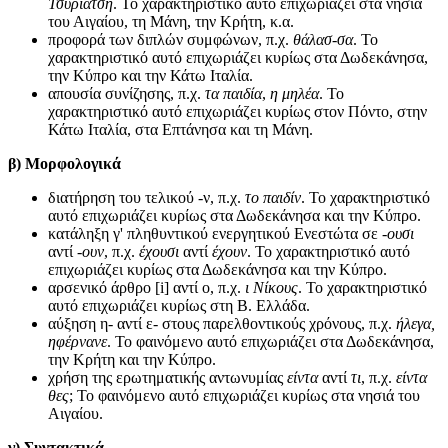
Τσυριατσή
. Το χαρακτηριστικό αυτό επιχωριάζει στα νησιά
του Αιγαίου, τη Μάνη, την Κρήτη, κ.α.
προφορά των διπλών συμφώνων, π.χ.
θάλασ-σα
. Το
χαρακτηριστικό αυτό επιχωριάζει κυρίως στα Δωδεκάνησα,
την Κύπρο και την Κάτω Ιταλία.
απουσία συνίζησης, π.χ.
τα παιδία
,
η μηλέα
. Το
χαρακτηριστικό αυτό επιχωριάζει κυρίως στον Πόντο, στην
Κάτω Ιταλία, στα Επτάνησα και τη Μάνη.
β) Μορφολογικά
διατήρηση του τελικού -ν, π.χ.
το παιδίν
. Το χαρακτηριστικό
αυτό επιχωριάζει κυρίως στα Δωδεκάνησα και την Κύπρο.
κατάληξη γ' πληθυντικού ενεργητικού Ενεστώτα σε
-ουσι
αντί
-ουν
, π.χ.
έχουσι
αντί
έχουν
. Το χαρακτηριστικό αυτό
επιχωριάζει κυρίως στα Δωδεκάνησα και την Κύπρο.
αρσενικό άρθρο [i] αντί ο, π.χ.
ι Νίκους
. Το χαρακτηριστικό
αυτό επιχωριάζει κυρίως στη Β. Ελλάδα.
αύξηση η- αντί ε- στους παρελθοντικούς χρόνους, π.χ.
ήλεγα,
ηφέρνανε
. Το φαινόμενο αυτό επιχωριάζει στα Δωδεκάνησα,
την Κρήτη και την Κύπρο.
χρήση της ερωτηματικής αντωνυμίας
είντα
αντί
τι
, π.χ.
είντα
θες
; Το φαινόμενο αυτό επιχωριάζει κυρίως στα νησιά του
Αιγαίου.
γ) Συντακτικά