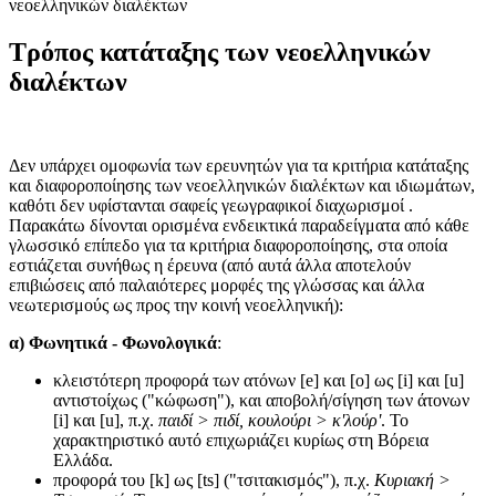
νεοελληνικών διαλέκτων
Τρόπος κατάταξης των νεοελληνικών
διαλέκτων
Δεν υπάρχει ομοφωνία των ερευνητών για τα κριτήρια κατάταξης
και διαφοροποίησης των νεοελληνικών διαλέκτων και ιδιωμάτων,
καθότι δεν υφίστανται σαφείς γεωγραφικοί διαχωρισμοί .
Παρακάτω δίνονται ορισμένα ενδεικτικά παραδείγματα από κάθε
γλωσσικό επίπεδο για τα κριτήρια διαφοροποίησης, στα οποία
εστιάζεται συνήθως η έρευνα (από αυτά άλλα αποτελούν
επιβιώσεις από παλαιότερες μορφές της γλώσσας και άλλα
νεωτερισμούς ως προς την κοινή νεοελληνική):
α) Φωνητικά - Φωνολογικά
:
κλειστότερη προφορά των ατόνων [e] και [ο] ως [i] και [u]
αντιστοίχως ("κώφωση"), και αποβολή/σίγηση των άτονων
[i] και [u], π.χ.
παιδί > πιδί, κουλούρι > κ'λούρ'
. Το
χαρακτηριστικό αυτό επιχωριάζει κυρίως στη Βόρεια
Ελλάδα.
προφορά του [k] ως [ts] ("τσιτακισμός"), π.χ.
Κυριακή >