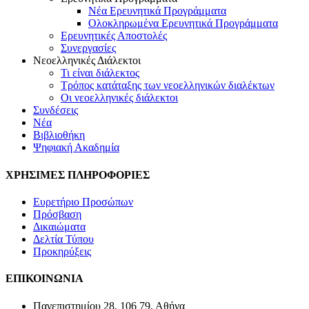
Νέα Ερευνητικά Προγράμματα
Ολοκληρωμένα Ερευνητικά Προγράμματα
Ερευνητικές Αποστολές
Συνεργασίες
Νεοελληνικές Διάλεκτοι
Τι είναι διάλεκτος
Τρόπος κατάταξης των νεοελληνικών διαλέκτων
Οι νεοελληνικές διάλεκτοι
Συνδέσεις
Νέα
Βιβλιοθήκη
Ψηφιακή Ακαδημία
ΧΡΗΣΙΜΕΣ ΠΛΗΡΟΦΟΡΙΕΣ
Ευρετήριο Προσώπων
Πρόσβαση
Δικαιώματα
Δελτία Τύπου
Προκηρύξεις
ΕΠΙΚΟΙΝΩΝΙΑ
Πανεπιστημίου 28, 106 79, Αθήνα