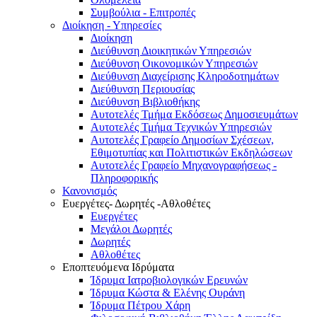
Συμβούλια - Επιτροπές
Διοίκηση - Υπηρεσίες
Διοίκηση
Διεύθυνση Διοικητικών Υπηρεσιών
Διεύθυνση Οικονομικών Υπηρεσιών
Διεύθυνση Διαχείρισης Κληροδοτημάτων
Διεύθυνση Περιουσίας
Διεύθυνση Βιβλιοθήκης
Αυτοτελές Τμήμα Εκδόσεως Δημοσιευμάτων
Αυτοτελές Τμήμα Τεχνικών Υπηρεσιών
Αυτοτελές Γραφείο Δημοσίων Σχέσεων,
Εθιμοτυπίας και Πολιτιστικών Εκδηλώσεων
Αυτοτελές Γραφείο Μηχανογραφήσεως -
Πληροφορικής
Κανονισμός
Ευεργέτες- Δωρητές -Αθλοθέτες
Ευεργέτες
Μεγάλοι Δωρητές
Δωρητές
Αθλοθέτες
Εποπτευόμενα Ιδρύματα
Ίδρυμα Ιατροβιολογικών Ερευνών
Ίδρυμα Κώστα & Ελένης Ουράνη
Ίδρυμα Πέτρου Χάρη