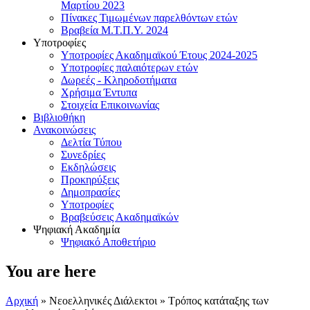
Μαρτίου 2023
Πίνακες Τιμωμένων παρελθόντων ετών
Βραβεία Μ.Τ.Π.Υ. 2024
Υποτροφίες
Υποτροφίες Ακαδημαϊκού Έτους 2024-2025
Υποτροφίες παλαιότερων ετών
Δωρεές - Κληροδοτήματα
Χρήσιμα Έντυπα
Στοιχεία Επικοινωνίας
Βιβλιοθήκη
Ανακοινώσεις
Δελτία Τύπου
Συνεδρίες
Εκδηλώσεις
Προκηρύξεις
Δημοπρασίες
Υποτροφίες
Βραβεύσεις Ακαδημαϊκών
Ψηφιακή Ακαδημία
Ψηφιακό Αποθετήριο
You are here
Αρχική
»
Νεοελληνικές Διάλεκτοι
» Τρόπος κατάταξης των