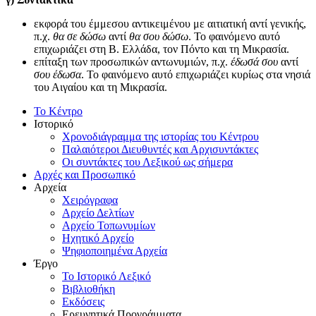
εκφορά του έμμεσου αντικειμένου με αιτιατική αντί γενικής,
π.χ.
θα σε δώσω
αντί
θα σου δώσω
. Το φαινόμενο αυτό
επιχωριάζει στη Β. Ελλάδα, τον Πόντο και τη Μικρασία.
επίταξη των προσωπικών αντωνυμιών, π.χ.
έδωσά σου
αντί
σου έδωσα
. Το φαινόμενο αυτό επιχωριάζει κυρίως στα νησιά
του Αιγαίου και τη Μικρασία.
Το Κέντρο
Ιστορικό
Χρονοδιάγραμμα της ιστορίας του Κέντρου
Παλαιότεροι Διευθυντές και Αρχισυντάκτες
Οι συντάκτες του Λεξικού ως σήμερα
Αρχές και Προσωπικό
Αρχεία
Χειρόγραφα
Αρχείο Δελτίων
Αρχείο Τοπωνυμίων
Ηχητικό Αρχείο
Ψηφιοποιημένα Αρχεία
Έργο
Το Ιστορικό Λεξικό
Βιβλιοθήκη
Εκδόσεις
Ερευνητικά Προγράμματα