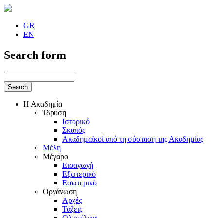
GR
EN
Search form
Η Ακαδημία
Ίδρυση
Ιστορικό
Σκοπός
Ακαδημαϊκοί από τη σύσταση της Ακαδημίας
Μέλη
Μέγαρο
Εισαγωγή
Εξωτερικό
Εσωτερικό
Οργάνωση
Αρχές
Τάξεις
Ολομέλεια