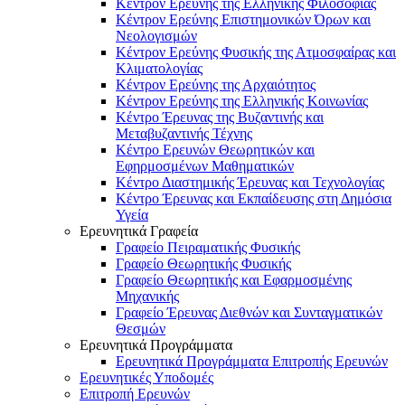
Κέντρον Ερεύνης της Ελληνικής Φιλοσοφίας
Κέντρον Ερεύνης Επιστημονικών Όρων και
Νεολογισμών
Κέντρον Ερεύνης Φυσικής της Ατμοσφαίρας και
Κλιματολογίας
Κέντρον Ερεύνης της Αρχαιότητος
Κέντρον Ερεύνης της Ελληνικής Κοινωνίας
Κέντρο Έρευνας της Βυζαντινής και
Μεταβυζαντινής Τέχνης
Κέντρο Ερευνών Θεωρητικών και
Εφηρμοσμένων Μαθηματικών
Κέντρο Διαστημικής Έρευνας και Τεχνολογίας
Κέντρο Έρευνας και Εκπαίδευσης στη Δημόσια
Υγεία
Ερευνητικά Γραφεία
Γραφείο Πειραματικής Φυσικής
Γραφείο Θεωρητικής Φυσικής
Γραφείο Θεωρητικής και Εφαρμοσμένης
Μηχανικής
Γραφείο Έρευνας Διεθνών και Συνταγματικών
Θεσμών
Ερευνητικά Προγράμματα
Ερευνητικά Προγράμματα Επιτροπής Ερευνών
Ερευνητικές Υποδομές
Επιτροπή Ερευνών