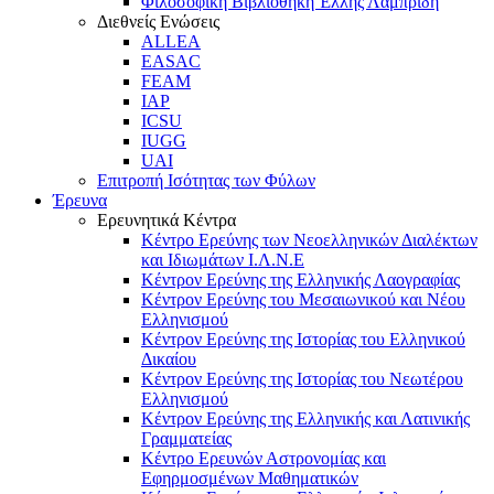
Φιλοσοφική Βιβλιοθήκη Έλλης Λαμπρίδη
Διεθνείς Ενώσεις
ALLEA
EASAC
FEAM
IAP
ICSU
IUGG
UAI
Επιτροπή Ισότητας των Φύλων
Έρευνα
Ερευνητικά Κέντρα
Κέντρο Ερεύνης των Νεοελληνικών Διαλέκτων
και Ιδιωμάτων Ι.Λ.Ν.Ε
Κέντρον Ερεύνης της Ελληνικής Λαογραφίας
Κέντρον Ερεύνης του Μεσαιωνικού και Νέου
Ελληνισμού
Κέντρον Ερεύνης της Ιστορίας του Ελληνικού
Δικαίου
Κέντρον Ερεύνης της Ιστορίας του Νεωτέρου
Ελληνισμού
Κέντρον Ερεύνης της Ελληνικής και Λατινικής
Γραμματείας
Κέντρο Ερευνών Αστρονομίας και
Εφηρμοσμένων Μαθηματικών