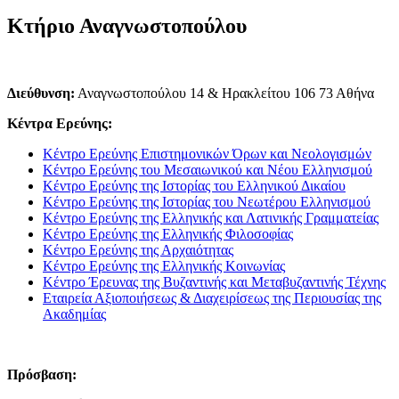
Κτήριο Αναγνωστοπούλου
Διεύθυνση:
Αναγνωστοπούλου 14 & Ηρακλείτου 106 73 Αθήνα
Κέντρα Ερεύνης:
Κέντρο Ερεύνης Επιστημονικών Όρων και Νεολογισμών
Κέντρο Ερεύνης του Μεσαιωνικού και Νέου Ελληνισμού
Κέντρο Ερεύνης της Ιστορίας του Ελληνικού Δικαίου
Κέντρο Ερεύνης της Ιστορίας του Νεωτέρου Ελληνισμού
Κέντρο Ερεύνης της Ελληνικής και Λατινικής Γραμματείας
Κέντρο Ερεύνης της Ελληνικής Φιλοσοφίας
Κέντρο Ερεύνης της Αρχαιότητας
Κέντρο Ερεύνης της Ελληνικής Κοινωνίας
Κέντρο Έρευνας της Βυζαντινής και Μεταβυζαντινής Τέχνης
Εταιρεία Αξιοποιήσεως & Διαχειρίσεως της Περιουσίας της
Ακαδημίας
Πρόσβαση: