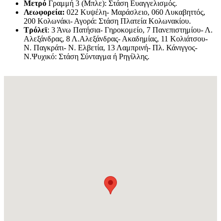
Μετρό
Γραμμή 3 (Μπλε): Στάση Ευαγγελισμός.
Λεωφορεία:
022 Κυψέλη- Μαράσλειο, 060 Λυκαβηττός,
200 Κολωνάκι- Αγορά: Στάση Πλατεία Κολωνακίου.
Τρόλεϊ
: 3 Άνω Πατήσια- Γηροκομείο, 7 Πανεπιστημίου- Λ.
Αλεξάνδρας, 8 Λ.Αλεξάνδρας- Ακαδημίας, 11 Κολιάτσου-
Ν. Παγκράτι- Ν. Ελβετία, 13 Λαμπρινή- Πλ. Κάνιγγος-
Ν.Ψυχικό: Στάση Σύνταγμα ή Ρηγίλλης.