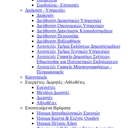
Συμβούλια - Επιτροπές
Διοίκηση - Υπηρεσίες
Διοίκηση
Διεύθυνση Διοικητικών Υπηρεσιών
Διεύθυνση Οικονομικών Υπηρεσιών
Διεύθυνση Διαχείρισης Κληροδοτημάτων
Διεύθυνση Περιουσίας
Διεύθυνση Βιβλιοθήκης
Αυτοτελές Τμήμα Εκδόσεως Δημοσιευμάτων
Αυτοτελές Τμήμα Τεχνικών Υπηρεσιών
Αυτοτελές Γραφείο Δημοσίων Σχέσεων,
Εθιμοτυπίας και Πολιτιστικών Εκδηλώσεων
Αυτοτελές Γραφείο Μηχανογραφήσεως -
Πληροφορικής
Κανονισμός
Ευεργέτες- Δωρητές -Αθλοθέτες
Ευεργέτες
Μεγάλοι Δωρητές
Δωρητές
Αθλοθέτες
Εποπτευόμενα Ιδρύματα
Ίδρυμα Ιατροβιολογικών Ερευνών
Ίδρυμα Κώστα & Ελένης Ουράνη
Ίδρυμα Πέτρου Χάρη