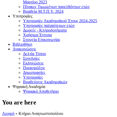
Μαρτίου 2023
Πίνακες Τιμωμένων παρελθόντων ετών
Βραβεία Μ.Τ.Π.Υ. 2024
Υποτροφίες
Υποτροφίες Ακαδημαϊκού Έτους 2024-2025
Υποτροφίες παλαιότερων ετών
Δωρεές - Κληροδοτήματα
Χρήσιμα Έντυπα
Στοιχεία Επικοινωνίας
Βιβλιοθήκη
Ανακοινώσεις
Δελτία Τύπου
Συνεδρίες
Εκδηλώσεις
Προκηρύξεις
Δημοπρασίες
Υποτροφίες
Βραβεύσεις Ακαδημαϊκών
Ψηφιακή Ακαδημία
Ψηφιακό Αποθετήριο
You are here
Αρχική
» Κτήριο Αναγνωστοπούλου