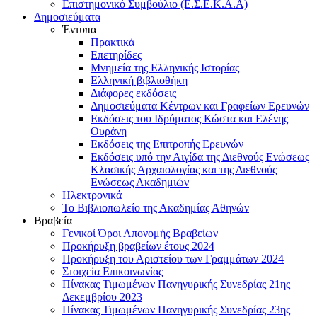
Επιστημονικό Συμβούλιο (Ε.Σ.Ε.Κ.Α.Α)
Δημοσιεύματα
Έντυπα
Πρακτικά
Επετηρίδες
Μνημεία της Ελληνικής Ιστορίας
Ελληνική βιβλιοθήκη
Διάφορες εκδόσεις
Δημοσιεύματα Κέντρων και Γραφείων Ερευνών
Εκδόσεις του Ιδρύματος Κώστα και Ελένης
Ουράνη
Εκδόσεις της Επιτροπής Ερευνών
Εκδόσεις υπό την Αιγίδα της Διεθνούς Ενώσεως
Κλασικής Αρχαιολογίας και της Διεθνούς
Ενώσεως Ακαδημιών
Ηλεκτρονικά
Το Βιβλιοπωλείο της Ακαδημίας Αθηνών
Βραβεία
Γενικοί Όροι Απονομής Βραβείων
Προκήρυξη βραβείων έτους 2024
Προκήρυξη του Αριστείου των Γραμμάτων 2024
Στοιχεία Επικοινωνίας
Πίνακας Τιμωμένων Πανηγυρικής Συνεδρίας 21ης
Δεκεμβρίου 2023
Πίνακας Τιμωμένων Πανηγυρικής Συνεδρίας 23ης