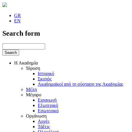
GR
EN
Search form
Η Ακαδημία
Ίδρυση
Ιστορικό
Σκοπός
Ακαδημαϊκοί από τη σύσταση της Ακαδημίας
Μέλη
Μέγαρο
Εισαγωγή
Εξωτερικό
Εσωτερικό
Οργάνωση
Αρχές
Τάξεις
Ολομέλεια