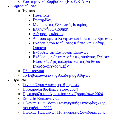
Επιστημονικό Συμβούλιο (Ε.Σ.Ε.Κ.Α.Α)
Δημοσιεύματα
Έντυπα
Πρακτικά
Επετηρίδες
Μνημεία της Ελληνικής Ιστορίας
Ελληνική βιβλιοθήκη
Διάφορες εκδόσεις
Δημοσιεύματα Κέντρων και Γραφείων Ερευνών
Εκδόσεις του Ιδρύματος Κώστα και Ελένης
Ουράνη
Εκδόσεις της Επιτροπής Ερευνών
Εκδόσεις υπό την Αιγίδα της Διεθνούς Ενώσεως
Κλασικής Αρχαιολογίας και της Διεθνούς
Ενώσεως Ακαδημιών
Ηλεκτρονικά
Το Βιβλιοπωλείο της Ακαδημίας Αθηνών
Βραβεία
Γενικοί Όροι Απονομής Βραβείων
Προκήρυξη βραβείων έτους 2024
Προκήρυξη του Αριστείου των Γραμμάτων 2024
Στοιχεία Επικοινωνίας
Πίνακας Τιμωμένων Πανηγυρικής Συνεδρίας 21ης
Δεκεμβρίου 2023
Πίνακας Τιμωμένων Πανηγυρικής Συνεδρίας 23ης