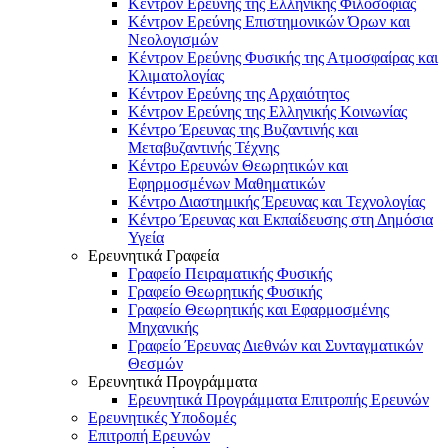
Κέντρον Ερεύνης της Ελληνικής Φιλοσοφίας
Κέντρον Ερεύνης Επιστημονικών Όρων και
Νεολογισμών
Κέντρον Ερεύνης Φυσικής της Ατμοσφαίρας και
Κλιματολογίας
Κέντρον Ερεύνης της Αρχαιότητος
Κέντρον Ερεύνης της Ελληνικής Κοινωνίας
Κέντρο Έρευνας της Βυζαντινής και
Μεταβυζαντινής Τέχνης
Κέντρο Ερευνών Θεωρητικών και
Εφηρμοσμένων Μαθηματικών
Κέντρο Διαστημικής Έρευνας και Τεχνολογίας
Κέντρο Έρευνας και Εκπαίδευσης στη Δημόσια
Υγεία
Ερευνητικά Γραφεία
Γραφείο Πειραματικής Φυσικής
Γραφείο Θεωρητικής Φυσικής
Γραφείο Θεωρητικής και Εφαρμοσμένης
Μηχανικής
Γραφείο Έρευνας Διεθνών και Συνταγματικών
Θεσμών
Ερευνητικά Προγράμματα
Ερευνητικά Προγράμματα Επιτροπής Ερευνών
Ερευνητικές Υποδομές
Επιτροπή Ερευνών