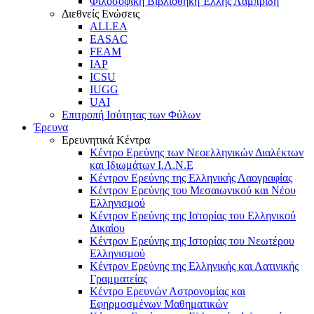
Φιλοσοφική Βιβλιοθήκη Έλλης Λαμπρίδη
Διεθνείς Ενώσεις
ALLEA
EASAC
FEAM
IAP
ICSU
IUGG
UAI
Επιτροπή Ισότητας των Φύλων
Έρευνα
Ερευνητικά Κέντρα
Κέντρο Ερεύνης των Νεοελληνικών Διαλέκτων
και Ιδιωμάτων Ι.Λ.Ν.Ε
Κέντρον Ερεύνης της Ελληνικής Λαογραφίας
Κέντρον Ερεύνης του Μεσαιωνικού και Νέου
Ελληνισμού
Κέντρον Ερεύνης της Ιστορίας του Ελληνικού
Δικαίου
Κέντρον Ερεύνης της Ιστορίας του Νεωτέρου
Ελληνισμού
Κέντρον Ερεύνης της Ελληνικής και Λατινικής
Γραμματείας
Κέντρο Ερευνών Αστρονομίας και
Εφηρμοσμένων Μαθηματικών