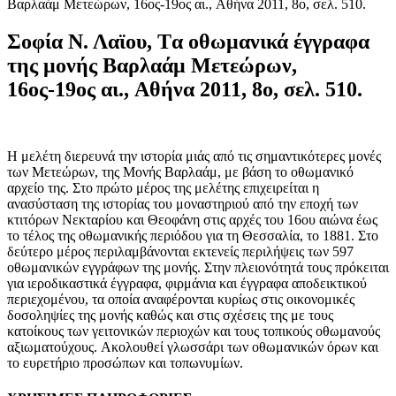
Bαρλαάμ Mετεώρων, 16ος-19ος αι., Aθήνα 2011, 8ο, σελ. 510.
Σοφία Ν. Λαϊου, Tα οθωμανικά έγγραφα
της μονής Bαρλαάμ Mετεώρων,
16ος-19ος αι., Aθήνα 2011, 8ο, σελ. 510.
H μελέτη διερευνά την ιστορία μιάς από τις σημαντικότερες μονές
των Mετεώρων, της Mονής Bαρλαάμ, με βάση το οθωμανικό
αρχείο της. Στο πρώτο μέρος της μελέτης επιχειρείται η
ανασύσταση της ιστορίας του μοναστηριού από την εποχή των
κτιτόρων Nεκταρίου και Θεοφάνη στις αρχές του 16ου αιώνα έως
το τέλος της οθωμανικής περιόδου για τη Θεσσαλία, το 1881. Στο
δεύτερο μέρος περιλαμβάνονται εκτενείς περιλήψεις των 597
οθωμανικών εγγράφων της μονής. Στην πλειονότητά τους πρόκειται
για ιεροδικαστικά έγγραφα, φιρμάνια και έγγραφα αποδεικτικού
περιεχομένου, τα οποία αναφέρονται κυρίως στις οικονομικές
δοσοληψίες της μονής καθώς και στις σχέσεις της με τους
κατοίκους των γειτονικών περιοχών και τους τοπικούς οθωμανούς
αξιωματούχους. Aκολουθεί γλωσσάρι των οθωμανικών όρων και
το ευρετήριο προσώπων και τοπωνυμίων.