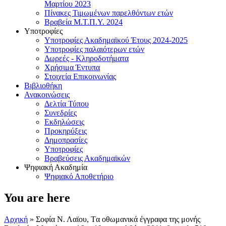
Μαρτίου 2023
Πίνακες Τιμωμένων παρελθόντων ετών
Βραβεία Μ.Τ.Π.Υ. 2024
Υποτροφίες
Υποτροφίες Ακαδημαϊκού Έτους 2024-2025
Υποτροφίες παλαιότερων ετών
Δωρεές - Κληροδοτήματα
Χρήσιμα Έντυπα
Στοιχεία Επικοινωνίας
Βιβλιοθήκη
Ανακοινώσεις
Δελτία Τύπου
Συνεδρίες
Εκδηλώσεις
Προκηρύξεις
Δημοπρασίες
Υποτροφίες
Βραβεύσεις Ακαδημαϊκών
Ψηφιακή Ακαδημία
Ψηφιακό Αποθετήριο
You are here
Αρχική
» Σοφία Ν. Λαϊου, Tα οθωμανικά έγγραφα της μονής