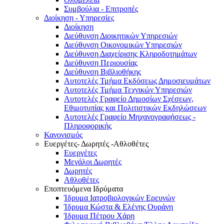
Συμβούλια - Επιτροπές
Διοίκηση - Υπηρεσίες
Διοίκηση
Διεύθυνση Διοικητικών Υπηρεσιών
Διεύθυνση Οικονομικών Υπηρεσιών
Διεύθυνση Διαχείρισης Κληροδοτημάτων
Διεύθυνση Περιουσίας
Διεύθυνση Βιβλιοθήκης
Αυτοτελές Τμήμα Εκδόσεως Δημοσιευμάτων
Αυτοτελές Τμήμα Τεχνικών Υπηρεσιών
Αυτοτελές Γραφείο Δημοσίων Σχέσεων,
Εθιμοτυπίας και Πολιτιστικών Εκδηλώσεων
Αυτοτελές Γραφείο Μηχανογραφήσεως -
Πληροφορικής
Κανονισμός
Ευεργέτες- Δωρητές -Αθλοθέτες
Ευεργέτες
Μεγάλοι Δωρητές
Δωρητές
Αθλοθέτες
Εποπτευόμενα Ιδρύματα
Ίδρυμα Ιατροβιολογικών Ερευνών
Ίδρυμα Κώστα & Ελένης Ουράνη
Ίδρυμα Πέτρου Χάρη