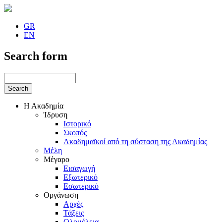
GR
EN
Search form
Η Ακαδημία
Ίδρυση
Ιστορικό
Σκοπός
Ακαδημαϊκοί από τη σύσταση της Ακαδημίας
Μέλη
Μέγαρο
Εισαγωγή
Εξωτερικό
Εσωτερικό
Οργάνωση
Αρχές
Τάξεις
Ολομέλεια