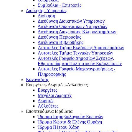
Συμβούλια - Επιτροπές
Διοίκηση - Υπηρεσίες
Διοίκηση
Διεύθυνση Διοικητικών Υπηρεσιών
Διεύθυνση Οικονομικών Υπηρεσιών
Διεύθυνση Διαχείρισης Κληροδοτημάτων
Διεύθυνση Περιουσίας
Διεύθυνση Βιβλιοθήκης
Αυτοτελές Τμήμα Εκδόσεως Δημοσιευμάτων
Αυτοτελές Τμήμα Τεχνικών Υπηρεσιών
Αυτοτελές Γραφείο Δημοσίων Σχέσεων,
Εθιμοτυπίας και Πολιτιστικών Εκδηλώσεων
Αυτοτελές Γραφείο Μηχανογραφήσεως -
Πληροφορικής
Κανονισμός
Ευεργέτες- Δωρητές -Αθλοθέτες
Ευεργέτες
Μεγάλοι Δωρητές
Δωρητές
Αθλοθέτες
Εποπτευόμενα Ιδρύματα
Ίδρυμα Ιατροβιολογικών Ερευνών
Ίδρυμα Κώστα & Ελένης Ουράνη
Ίδρυμα Πέτρου Χάρη