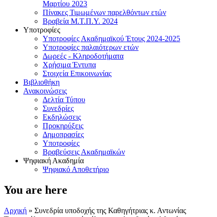
Μαρτίου 2023
Πίνακες Τιμωμένων παρελθόντων ετών
Βραβεία Μ.Τ.Π.Υ. 2024
Υποτροφίες
Υποτροφίες Ακαδημαϊκού Έτους 2024-2025
Υποτροφίες παλαιότερων ετών
Δωρεές - Κληροδοτήματα
Χρήσιμα Έντυπα
Στοιχεία Επικοινωνίας
Βιβλιοθήκη
Ανακοινώσεις
Δελτία Τύπου
Συνεδρίες
Εκδηλώσεις
Προκηρύξεις
Δημοπρασίες
Υποτροφίες
Βραβεύσεις Ακαδημαϊκών
Ψηφιακή Ακαδημία
Ψηφιακό Αποθετήριο
You are here
Αρχική
» Συνεδρία υποδοχής της Καθηγήτριας κ. Αντωνίας