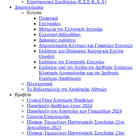
Επιστημονικό Συμβούλιο (Ε.Σ.Ε.Κ.Α.Α)
Δημοσιεύματα
Έντυπα
Πρακτικά
Επετηρίδες
Μνημεία της Ελληνικής Ιστορίας
Ελληνική βιβλιοθήκη
Διάφορες εκδόσεις
Δημοσιεύματα Κέντρων και Γραφείων Ερευνών
Εκδόσεις του Ιδρύματος Κώστα και Ελένης
Ουράνη
Εκδόσεις της Επιτροπής Ερευνών
Εκδόσεις υπό την Αιγίδα της Διεθνούς Ενώσεως
Κλασικής Αρχαιολογίας και της Διεθνούς
Ενώσεως Ακαδημιών
Ηλεκτρονικά
Το Βιβλιοπωλείο της Ακαδημίας Αθηνών
Βραβεία
Γενικοί Όροι Απονομής Βραβείων
Προκήρυξη βραβείων έτους 2024
Προκήρυξη του Αριστείου των Γραμμάτων 2024
Στοιχεία Επικοινωνίας
Πίνακας Τιμωμένων Πανηγυρικής Συνεδρίας 21ης
Δεκεμβρίου 2023
Πίνακας Τιμωμένων Πανηγυρικής Συνεδρίας 23ης