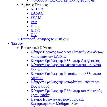
Φιλοσοφική Βιβλιοθήκη Έλλης Λαμπρίδη
Διεθνείς Ενώσεις
ALLEA
EASAC
FEAM
IAP
ICSU
IUGG
UAI
Επιτροπή Ισότητας των Φύλων
Έρευνα
Ερευνητικά Κέντρα
Κέντρο Ερεύνης των Νεοελληνικών Διαλέκτων
και Ιδιωμάτων Ι.Λ.Ν.Ε
Κέντρον Ερεύνης της Ελληνικής Λαογραφίας
Κέντρον Ερεύνης του Μεσαιωνικού και Νέου
Ελληνισμού
Κέντρον Ερεύνης της Ιστορίας του Ελληνικού
Δικαίου
Κέντρον Ερεύνης της Ιστορίας του Νεωτέρου
Ελληνισμού
Κέντρον Ερεύνης της Ελληνικής και Λατινικής
Γραμματείας
Κέντρο Ερευνών Αστρονομίας και
Εφηρμοσμένων Μαθηματικών