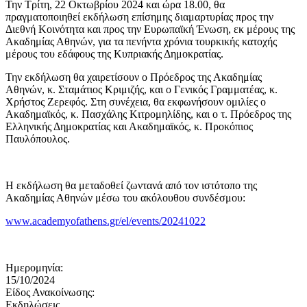
Την Τρίτη, 22 Οκτωβρίου 2024 και ώρα 18.00, θα
πραγματοποιηθεί εκδήλωση επίσημης διαμαρτυρίας προς την
Διεθνή Κοινότητα και προς την Ευρωπαϊκή Ένωση, εκ μέρους της
Ακαδημίας Αθηνών, για τα πενήντα χρόνια τουρκικής κατοχής
μέρους του εδάφους της Κυπριακής Δημοκρατίας.
Την εκδήλωση θα χαιρετίσουν ο Πρόεδρος της Ακαδημίας
Αθηνών, κ. Σταμάτιος Κριμιζής, και ο Γενικός Γραμματέας, κ.
Χρήστος Ζερεφός. Στη συνέχεια, θα εκφωνήσουν ομιλίες ο
Ακαδημαϊκός, κ. Πασχάλης Κιτρομηλίδης, και ο τ. Πρόεδρος της
Ελληνικής Δημοκρατίας και Ακαδημαϊκός, κ. Προκόπιος
Παυλόπουλος.
Η εκδήλωση θα μεταδοθεί ζωντανά από τον ιστότοπο της
Ακαδημίας Αθηνών μέσω του ακόλουθου συνδέσμου:
www.academyofathens.gr/el/events/20241022
Ημερομηνία:
15/10/2024
Είδος Ανακοίνωσης:
Εκδηλώσεις