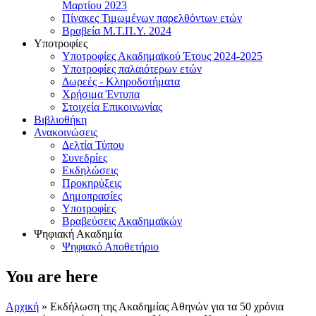
Μαρτίου 2023
Πίνακες Τιμωμένων παρελθόντων ετών
Βραβεία Μ.Τ.Π.Υ. 2024
Υποτροφίες
Υποτροφίες Ακαδημαϊκού Έτους 2024-2025
Υποτροφίες παλαιότερων ετών
Δωρεές - Κληροδοτήματα
Χρήσιμα Έντυπα
Στοιχεία Επικοινωνίας
Βιβλιοθήκη
Ανακοινώσεις
Δελτία Τύπου
Συνεδρίες
Εκδηλώσεις
Προκηρύξεις
Δημοπρασίες
Υποτροφίες
Βραβεύσεις Ακαδημαϊκών
Ψηφιακή Ακαδημία
Ψηφιακό Αποθετήριο
You are here
Αρχική
» Εκδήλωση της Ακαδημίας Αθηνών για τα 50 χρόνια