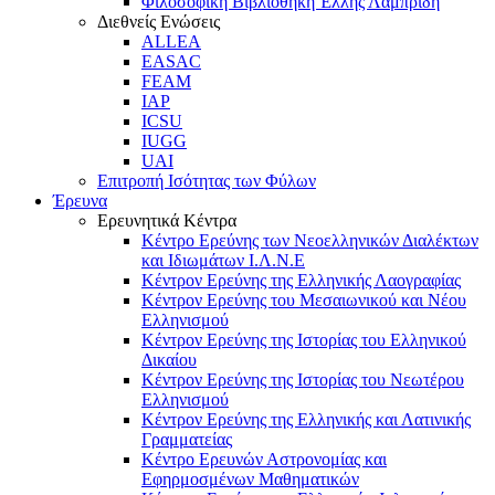
Φιλοσοφική Βιβλιοθήκη Έλλης Λαμπρίδη
Διεθνείς Ενώσεις
ALLEA
EASAC
FEAM
IAP
ICSU
IUGG
UAI
Επιτροπή Ισότητας των Φύλων
Έρευνα
Ερευνητικά Κέντρα
Κέντρο Ερεύνης των Νεοελληνικών Διαλέκτων
και Ιδιωμάτων Ι.Λ.Ν.Ε
Κέντρον Ερεύνης της Ελληνικής Λαογραφίας
Κέντρον Ερεύνης του Μεσαιωνικού και Νέου
Ελληνισμού
Κέντρον Ερεύνης της Ιστορίας του Ελληνικού
Δικαίου
Κέντρον Ερεύνης της Ιστορίας του Νεωτέρου
Ελληνισμού
Κέντρον Ερεύνης της Ελληνικής και Λατινικής
Γραμματείας
Κέντρο Ερευνών Αστρονομίας και
Εφηρμοσμένων Μαθηματικών