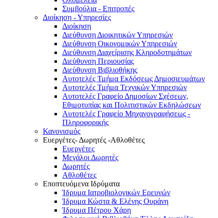
Συμβούλια - Επιτροπές
Διοίκηση - Υπηρεσίες
Διοίκηση
Διεύθυνση Διοικητικών Υπηρεσιών
Διεύθυνση Οικονομικών Υπηρεσιών
Διεύθυνση Διαχείρισης Κληροδοτημάτων
Διεύθυνση Περιουσίας
Διεύθυνση Βιβλιοθήκης
Αυτοτελές Τμήμα Εκδόσεως Δημοσιευμάτων
Αυτοτελές Τμήμα Τεχνικών Υπηρεσιών
Αυτοτελές Γραφείο Δημοσίων Σχέσεων,
Εθιμοτυπίας και Πολιτιστικών Εκδηλώσεων
Αυτοτελές Γραφείο Μηχανογραφήσεως -
Πληροφορικής
Κανονισμός
Ευεργέτες- Δωρητές -Αθλοθέτες
Ευεργέτες
Μεγάλοι Δωρητές
Δωρητές
Αθλοθέτες
Εποπτευόμενα Ιδρύματα
Ίδρυμα Ιατροβιολογικών Ερευνών
Ίδρυμα Κώστα & Ελένης Ουράνη
Ίδρυμα Πέτρου Χάρη