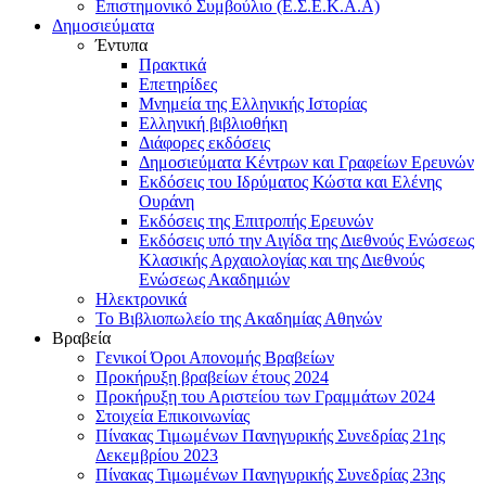
Επιστημονικό Συμβούλιο (Ε.Σ.Ε.Κ.Α.Α)
Δημοσιεύματα
Έντυπα
Πρακτικά
Επετηρίδες
Μνημεία της Ελληνικής Ιστορίας
Ελληνική βιβλιοθήκη
Διάφορες εκδόσεις
Δημοσιεύματα Κέντρων και Γραφείων Ερευνών
Εκδόσεις του Ιδρύματος Κώστα και Ελένης
Ουράνη
Εκδόσεις της Επιτροπής Ερευνών
Εκδόσεις υπό την Αιγίδα της Διεθνούς Ενώσεως
Κλασικής Αρχαιολογίας και της Διεθνούς
Ενώσεως Ακαδημιών
Ηλεκτρονικά
Το Βιβλιοπωλείο της Ακαδημίας Αθηνών
Βραβεία
Γενικοί Όροι Απονομής Βραβείων
Προκήρυξη βραβείων έτους 2024
Προκήρυξη του Αριστείου των Γραμμάτων 2024
Στοιχεία Επικοινωνίας
Πίνακας Τιμωμένων Πανηγυρικής Συνεδρίας 21ης
Δεκεμβρίου 2023
Πίνακας Τιμωμένων Πανηγυρικής Συνεδρίας 23ης