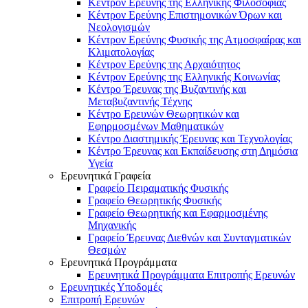
Κέντρον Ερεύνης της Ελληνικής Φιλοσοφίας
Κέντρον Ερεύνης Επιστημονικών Όρων και
Νεολογισμών
Κέντρον Ερεύνης Φυσικής της Ατμοσφαίρας και
Κλιματολογίας
Κέντρον Ερεύνης της Αρχαιότητος
Κέντρον Ερεύνης της Ελληνικής Κοινωνίας
Κέντρο Έρευνας της Βυζαντινής και
Μεταβυζαντινής Τέχνης
Κέντρο Ερευνών Θεωρητικών και
Εφηρμοσμένων Μαθηματικών
Κέντρο Διαστημικής Έρευνας και Τεχνολογίας
Κέντρο Έρευνας και Εκπαίδευσης στη Δημόσια
Υγεία
Ερευνητικά Γραφεία
Γραφείο Πειραματικής Φυσικής
Γραφείο Θεωρητικής Φυσικής
Γραφείο Θεωρητικής και Εφαρμοσμένης
Μηχανικής
Γραφείο Έρευνας Διεθνών και Συνταγματικών
Θεσμών
Ερευνητικά Προγράμματα
Ερευνητικά Προγράμματα Επιτροπής Ερευνών
Ερευνητικές Υποδομές
Επιτροπή Ερευνών