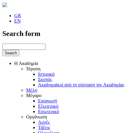
GR
EN
Search form
Η Ακαδημία
Ίδρυση
Ιστορικό
Σκοπός
Ακαδημαϊκοί από τη σύσταση της Ακαδημίας
Μέλη
Μέγαρο
Εισαγωγή
Εξωτερικό
Εσωτερικό
Οργάνωση
Αρχές
Τάξεις
Ολομέλεια